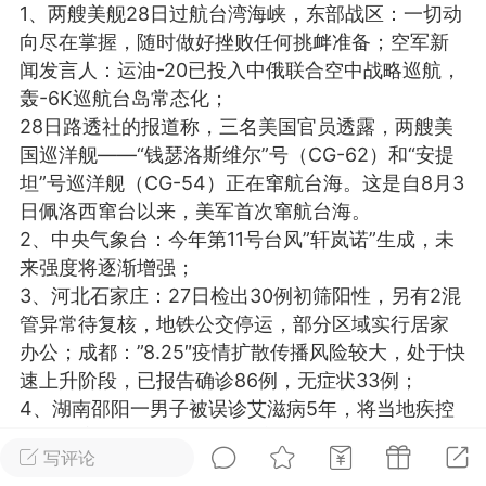
1、两艘美舰28日过航台湾海峡，东部战区：一切动
光
美业357
芯诗妍
卡卡美业
向尽在掌握，随时做好挫败任何挑衅准备；空军新
闻发言人：运油-20已投入中俄联合空中战略巡航，
每次200金币
点击购买
轰-6K巡航台岛常态化；
大师
小熊水光
爆汗熊
28日路透社的报道称，三名美国官员透露，两艘美
国巡洋舰——“钱瑟洛斯维尔”号（CG-62）和“安提
溶脂
卡卡动能素
皇斯普拉雅
坦”号巡洋舰（CG-54）正在窜航台海。这是自8月3
重建术
DRYY面膜
微晶溶斑术
日佩洛西窜台以来，美军首次窜航台海。
2、中央气象台：今年第11号台风”轩岚诺”生成，未
来强度将逐渐增强；
美业爆款平台
Lv.8
靓号
加盟商
3、河北石家庄：27日检出30例初筛阳性，另有2混
-26 23:18
电脑端
美业资讯
管异常待复核，地铁公交停运，部分区域实行居家
愫简闪充小白罐
办公；成都：”8.25″疫情扩散传播风险较大，处于快
草本/双效闪充，养出紧致小白脸！一、项
速上升阶段，已报告确诊86例，无症状33例；
闪充小白罐 = 闪充大白肌（仪器）× 草本
4、湖南邵阳一男子被误诊艾滋病5年，将当地疾控
（产品）×极光嫩肤啫喱（产品）这是一套
告至法庭，最终达成和解获赔9.9万元，当事人发
护...
写评论
声：回不到从前了；