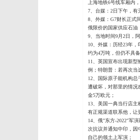
上海地铁6号线车厢内
7、台媒：2日下午，
8、外媒：G7财长正式
俄限价的国家供应石油
9、当地时间9月2日，
10、外媒：历经23年
约为4万吨，但仍不具
11、英国宣布出现新
例；特朗普：若再次当
12、国际原子能机构总
遭破坏，对那里的情况
金5万欧元；
13、美国一典当行店
有正规渠道联系他，让
14、俄”东方-2022
次抗议并通知中印，因
自己的领土上军演；