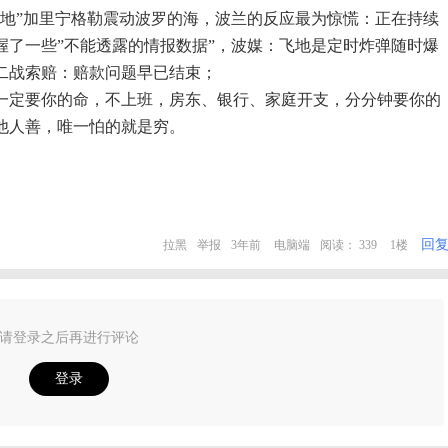
”飞地”加里宁格勒震动波罗的海，波兰的反应最为惊慌：正在持续
握了一些”不能透露的情报数据”，波媒：飞地是定时炸弹随时爆
二战索赔：赔款问题早已结束；
一定要你的命，不上班，房东、银行、家庭开支，分分钟要你的
他人善，唯一怕的就是穷。
回
拉黑
举报
3年前
电脑端
阅读： 339
1楼
请登录之后再进行评论
登录