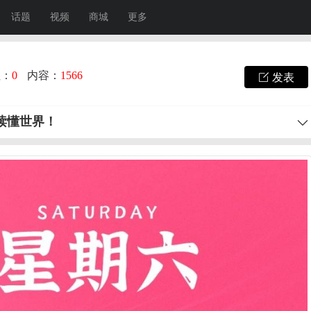
话题
视频
商城
更多
注：
0
内容：
1566
发表
秒读懂世界！