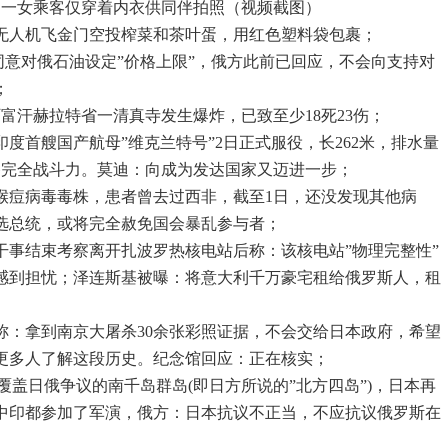
，一女乘客仅穿着内衣供同伴拍照（视频截图）
有无人机飞金门空投榨菜和茶叶蛋，用红色塑料袋包裹；
同意对俄石油设定”价格上限”，俄方此前已回应，不会向支持对
；
阿富汗赫拉特省一清真寺发生爆炸，已致至少18死23伤；
，印度首艘国产航母”维克兰特号”2日正式服役，长262米，排水量
备完全战斗力。莫迪：向成为发达国家又迈进一步；
型猴痘病毒毒株，患者曾去过西非，截至1日，还没发现其他病
选总统，或将完全赦免国会暴乱参与者；
干事结束考察离开扎波罗热核电站后称：该核电站”物理完整性”
感到担忧；泽连斯基被曝：将意大利千万豪宅租给俄罗斯人，租
主称：拿到南京大屠杀30余张彩照证据，不会交给日本政府，希望
更多人了解这段历史。纪念馆回应：正在核实；
″军演覆盖日俄争议的南千岛群岛(即日方所说的”北方四岛”)，日本再
中印都参加了军演，俄方：日本抗议不正当，不应抗议俄罗斯在