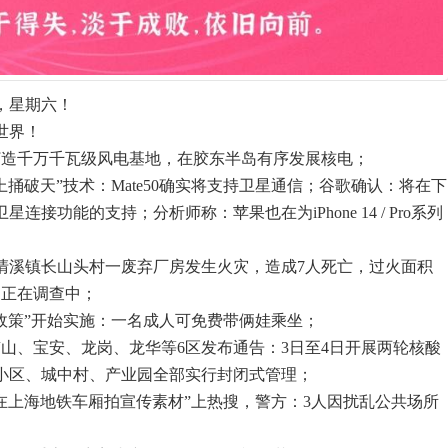
，星期六！
世界！
打造千万千瓦级风电基地，在胶东半岛有序发展核电；
上捅破天”技术：Mate50确实将支持卫星通信；谷歌确认：将在下
连接功能的支持；分析师称：苹果也在为iPhone 14 / Pro系列
莞清溪镇长山头村一废弃厂房发生火灾，造成7人死亡，过火面积
因正在调查中；
孩政策”开始实施：一名成人可免费带俩娃乘坐；
南山、宝安、龙岗、龙华等6区发布通告：3日至4日开展两轮核酸
小区、城中村、产业园全部实行封闭式管理；
衣在上海地铁车厢拍宣传素材”上热搜，警方：3人因扰乱公共场所