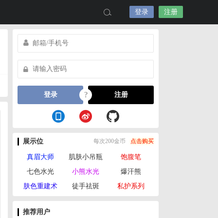
登录
注册
?
登录
注册
展示位
每次200金币
点击购买
真眉大师
肌肤小吊瓶
饱腹笔
七色水光
小熊水光
爆汗熊
肤色重建术
徒手祛斑
私护系列
推荐用户