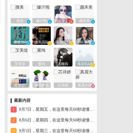
搜美
爆汗熊
美业爆款平台
颜禾美
美业357
搜美国际
医美工厂
TBL杨阳
艾美缇
紧纯
太棒啦
臻爱阳阳
欧米尔
美业新品
芯诗妍
真眉大师
最新内容
8月7日，星期五，在这里每天60秒读懂世界！
1
8月6日，星期四，在这里每天60秒读懂世界！
2
8月5日，星期三，在这里每天60秒读懂世界！
3