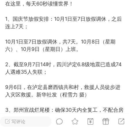
在这里，每天60秒读懂世界！
光
美业357
芯诗妍
卡卡美业
1、国庆节放假安排：10月1日至7日放假调休，之后
每次200金币
点击购买
连上7天；
大师
小熊水光
爆汗熊
10月1日至7日放假调休，共7天。10月8日（星期
溶脂
卡卡动能素
皇斯普拉雅
六）、10月9日（星期日）上班。
重建术
DRYY面膜
微晶溶斑术
2、截至9月7日14时，四川泸定6.8级地震已造成74
美业爆款平台
Lv.8
靓号
加盟商
人遇难35人失联；
-26 23:18
电脑端
美业资讯
9月6日，在泸定县磨西镇共和村，救援人员徒步进
愫简闪充小白罐
入灾区救援。新华社发（程雪力 摄）
草本/双效闪充，养出紧致小白脸！一、项
闪充小白罐 = 闪充大白肌（仪器）× 草本
3、郑州宣战烂尾楼：确保30天内全复工，不配合房
（产品）×极光嫩肤啫喱（产品）这是一套
企要查税。目前郑州约有106个问题楼盘；
护...
写评论