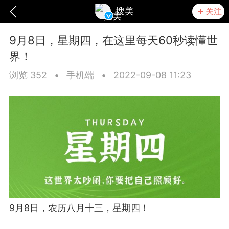
搜美
关注
9月8日，星期四，在这里每天60秒读懂世
界！
浏览 352
•
手机端
•
2022-09-08 11:23
爆汗熊
卡卡动能素
无创溶斑术
9月8日，农历八月十三，星期四！