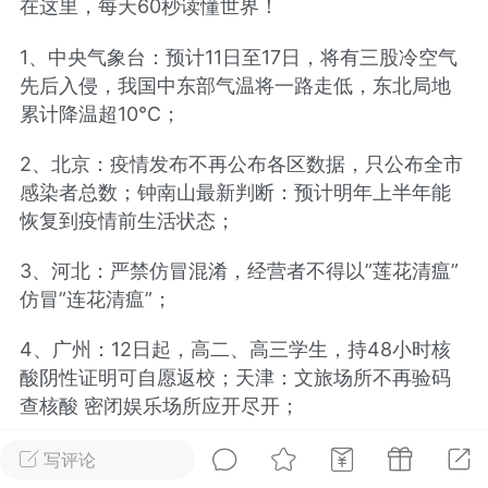
在这里，每天60秒读懂世界！
光
美业357
芯诗妍
卡卡美业
1、中央气象台：预计11日至17日，将有三股冷空气
先后入侵，我国中东部气温将一路走低，东北局地
每次200金币
点击购买
累计降温超10℃；
大师
小熊水光
爆汗熊
溶脂
卡卡动能素
皇斯普拉雅
2、北京：疫情发布不再公布各区数据，只公布全市
感染者总数；钟南山最新判断：预计明年上半年能
重建术
DRYY面膜
微晶溶斑术
恢复到疫情前生活状态；
美业爆款平台
3、河北：严禁仿冒混淆，经营者不得以”莲花清瘟”
Lv.8
靓号
加盟商
仿冒”连花清瘟”；
-26 23:18
电脑端
美业资讯
愫简闪充小白罐
4、广州：12日起，高二、高三学生，持48小时核
草本/双效闪充，养出紧致小白脸！一、项
酸阴性证明可自愿返校；天津：文旅场所不再验码
闪充小白罐 = 闪充大白肌（仪器）× 草本
查核酸 密闭娱乐场所应开尽开；
（产品）×极光嫩肤啫喱（产品）这是一套
护...
5、陕西渭南：奖励自发狩猎野猪，每头奖励2500
写评论
元；