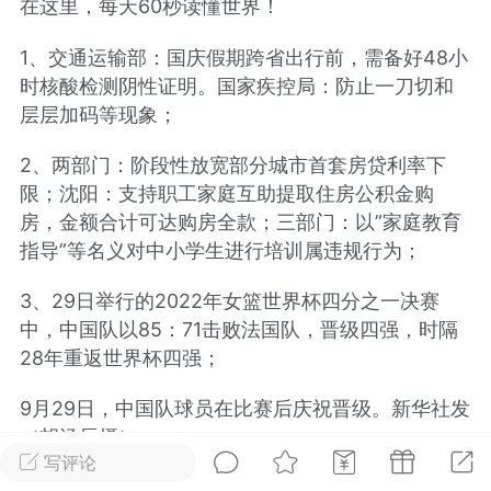
在这里，每天60秒读懂世界！
光
美业357
芯诗妍
卡卡美业
1、交通运输部：国庆假期跨省出行前，需备好48小
时核酸检测阴性证明。国家疾控局：防止一刀切和
每次200金币
点击购买
层层加码等现象；
大师
小熊水光
爆汗熊
溶脂
卡卡动能素
皇斯普拉雅
2、两部门：阶段性放宽部分城市首套房贷利率下
限；沈阳：支持职工家庭互助提取住房公积金购
重建术
DRYY面膜
微晶溶斑术
房，金额合计可达购房全款；三部门：以”家庭教育
指导”等名义对中小学生进行培训属违规行为；
美业爆款平台
Lv.8
靓号
加盟商
3、29日举行的2022年女篮世界杯四分之一决赛
-26 23:18
电脑端
美业资讯
中，中国队以85：71击败法国队，晋级四强，时隔
愫简闪充小白罐
28年重返世界杯四强；
草本/双效闪充，养出紧致小白脸！一、项
闪充小白罐 = 闪充大白肌（仪器）× 草本
9月29日，中国队球员在比赛后庆祝晋级。新华社发
（产品）×极光嫩肤啫喱（产品）这是一套
（胡泾辰摄）
护...
写评论
4、国防部：中印位加南达坂一线部队脱离接触促进