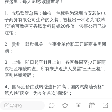
在这里，每天60秒读懂世界！
光
美业357
芯诗妍
卡卡美业
1、市场监管总局：抽检一件标称为深圳市安若依电
子商务有限公司生产的女装，被检出一种名为”联苯
每次200金币
点击购买
胺”的可致癌芳香胺染料超标20多倍，涉事公司已被
大师
小熊水光
爆汗熊
注销；
溶脂
卡卡动能素
皇斯普拉雅
2、贵州：鼓励机关、企事业单位职工开展商品房团
重建术
DRYY面膜
微晶溶斑术
购；
美业爆款平台
3、上海：即日起至11月上旬，各区每周至少开展两
Lv.8
靓号
加盟商
次社区核酸筛查。所有来沪返沪人员需”三天三检”，
-26 23:18
电脑端
美业资讯
否则将赋黄码；
愫简闪充小白罐
草本/双效闪充，养出紧致小白脸！一、项
4、国际油价由跌转涨连日冲高，国内汽柴油价格”
闪充小白罐 = 闪充大白肌（仪器）× 草本
第八跌”落空，为今年首次”搁浅”；
（产品）×极光嫩肤啫喱（产品）这是一套
护...
5、网传黑龙江肇州中学收取学生20元树叶费。当地
写评论
教育局：涉事干事被停职，门卫被解聘；