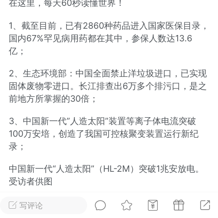
在这里，每天60秒读懂世界！
光
美业357
芯诗妍
卡卡美业
1、截至目前，已有2860种药品进入国家医保目录，
国内67%罕见病用药都在其中，参保人数达13.6
每次200金币
点击购买
亿；
大师
小熊水光
爆汗熊
溶脂
卡卡动能素
皇斯普拉雅
2、生态环境部：中国全面禁止洋垃圾进口，已实现
固体废物零进口。长江排查出6万多个排污口，是之
重建术
DRYY面膜
微晶溶斑术
前地方所掌握的30倍；
美业爆款平台
3、中国新一代”人造太阳”装置等离子体电流突破
Lv.8
靓号
加盟商
100万安培，创造了我国可控核聚变装置运行新纪
-26 23:18
电脑端
美业资讯
录；
愫简闪充小白罐
草本/双效闪充，养出紧致小白脸！一、项
中国新一代“人造太阳”（HL-2M）突破1兆安放电。
闪充小白罐 = 闪充大白肌（仪器）× 草本
受访者供图
（产品）×极光嫩肤啫喱（产品）这是一套
护...
4、媒体：数据显示14省人均预期寿命超78.2岁，上
写评论
海排名第一，全国男女寿命差距越来越大，男性人