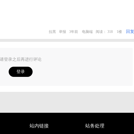
回
拉黑
举报
3年前
电脑端
阅读： 318
1楼
请登录之后再进行评论
登录
站内链接
站务处理