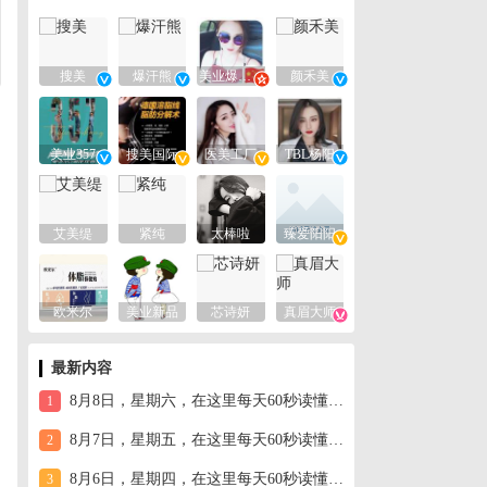
搜美
爆汗熊
美业爆款平台
颜禾美
美业357
搜美国际
医美工厂
TBL杨阳
艾美缇
紧纯
太棒啦
臻爱阳阳
欧米尔
美业新品
芯诗妍
真眉大师
最新内容
8月8日，星期六，在这里每天60秒读懂世界！
1
8月7日，星期五，在这里每天60秒读懂世界！
2
8月6日，星期四，在这里每天60秒读懂世界！
3