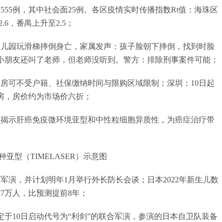
2555例，其中社会面25例。各区疫情实时传播指数Rt值：海珠区
.6，番禺上升至2.5；
幼儿园玩滑梯摔倒身亡，家属发声：孩子脸朝下摔倒，找到时脸
小朋友还叫了老师，但老师没听到。警方：排除刑事案件可能；
购房可不受户籍、社保缴纳时间与限购区域限制；深圳：10日起
房，房价约为市场价六折；
：揭示肝癌免疫微环境亚型和中性粒细胞异质性，为癌症治疗带
种亚型（TIMELASER）示意图
军演，并计划明年1月举行外长防长会谈；日本2022年新生儿数
77万人，比预测提前8年；
于10日启动代号为“利剑”的联合军演，参演的日本自卫队装备