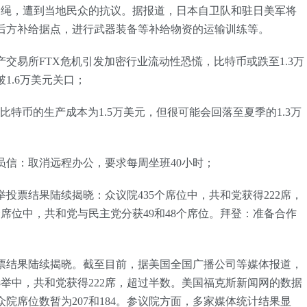
冲绳，遭到当地民众的抗议。据报道，日本自卫队和驻日美军将
后方补给据点，进行武器装备等补给物资的运输训练等。
产交易所FTX危机引发加密行业流动性恐慌，比特币或跌至1.3万
1.6万美元关口；
比特币的生产成本为1.5万美元，但很可能会回落至夏季的1.3万
员信：取消远程办公，要求每周坐班40小时；
选举投票结果陆续揭晓：众议院435个席位中，共和党获得222席，
个席位中，共和党与民主党分获49和48个席位。拜登：准备合作
举投票结果陆续揭晓。截至目前，据美国全国广播公司等媒体报道，
选举中，共和党获得222席，超过半数。美国福克斯新闻网的数据
院席位数暂为207和184。参议院方面，多家媒体统计结果显