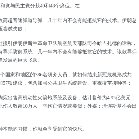
共和党与民主党分获49和48个席位。在
首枚高超音速弹道导弹：几十年内不会有能抵抗它的技术。伊朗总
压尝试失败；
社援引伊朗伊斯兰革命卫队航空航天部队司令哈吉扎德的话称，
有导弹防御系统，几十年内不会有能够抵抗它的技术。该款导弹
弹发展的巨大飞跃。
12个国家和地区的386名研究人员，就如何结束新冠危机形成共
明和57项建议，包含加强公共卫生系统建设、重视疫苗接种等；
陶宛出售高机动性火箭炮系统及设备，估计售价为4.95亿美元；
死伤人数超10万人，乌伤亡情况或类似；外媒：泽连斯基不会出
种本能的习惯，你就会享受到它的快乐。