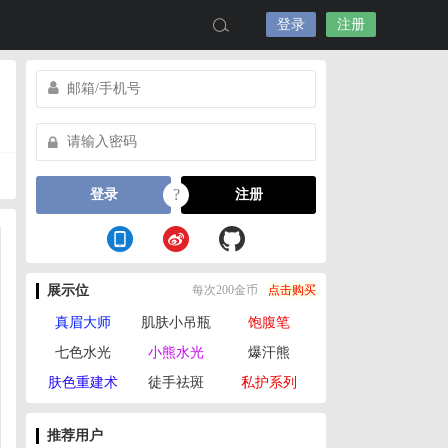
登录
注册
?
登录
注册
展示位
每次200金币
点击购买
真眉大师
肌肤小吊瓶
饱腹笔
七色水光
小熊水光
爆汗熊
肤色重建术
徒手祛斑
私护系列
推荐用户