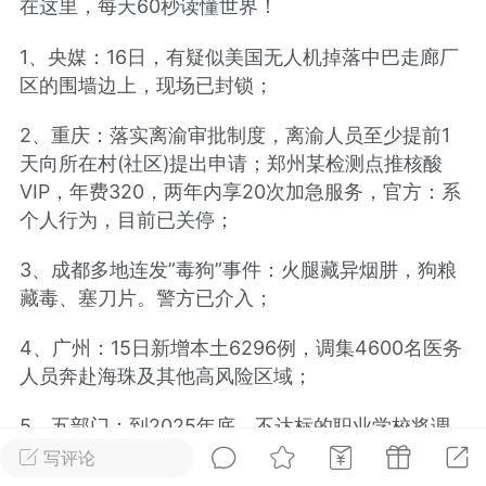
在这里，每天60秒读懂世界！
光
美业357
芯诗妍
卡卡美业
1、央媒：16日，有疑似美国无人机掉落中巴走廊厂
区的围墙边上，现场已封锁；
每次200金币
点击购买
大师
小熊水光
爆汗熊
2、重庆：落实离渝审批制度，离渝人员至少提前1
溶脂
卡卡动能素
皇斯普拉雅
天向所在村(社区)提出申请；郑州某检测点推核酸
VIP，年费320，两年内享20次加急服务，官方：系
重建术
DRYY面膜
微晶溶斑术
个人行为，目前已关停；
美业爆款平台
3、成都多地连发”毒狗”事件：火腿藏异烟肼，狗粮
Lv.8
靓号
加盟商
藏毒、塞刀片。警方已介入；
-26 23:18
电脑端
美业资讯
愫简闪充小白罐
4、广州：15日新增本土6296例，调集4600名医务
草本/双效闪充，养出紧致小白脸！一、项
人员奔赴海珠及其他高风险区域；
闪充小白罐 = 闪充大白肌（仪器）× 草本
5、五部门：到2025年底，不达标的职业学校将调
（产品）×极光嫩肤啫喱（产品）这是一套
护...
减招生计划；
写评论