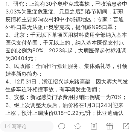
1、研究：上海有30个奥密克戎毒株，已收治患者中
光
美业357
芯诗妍
卡卡美业
3.03%为重症危重症。元旦之后到春节期间，新冠
疫情将主要影响农村和中小城镇地区；专家：普通
每次200金币
点击购买
外科口罩无法阻止奥密克戎，提倡戴N95口罩；
大师
小熊水光
爆汗熊
2、北京：千元以下单项医用材料费用全部纳入基本
医保支付范围，千元以上的，纳入基本医保支付范
溶脂
卡卡动能素
皇斯普拉雅
围的比例为80%。2023年起，大病医保起付标准调
重建术
DRYY面膜
微晶溶斑术
为30404元；
3、民政部：全面推行颁证服务、集体婚礼等，引领
婚事新办简办；
美业爆款平台
Lv.8
靓号
加盟商
4、12月31日，浙江绍兴越东路高架，因大雾大气发
-26 23:18
电脑端
美业资讯
生多车连环相撞事故，有车辆发生侧翻；
愫简闪充小白罐
5、安徽：新冠感染门诊费用报销比例统一为70%；
草本/双效闪充，养出紧致小白脸！一、项
6、继上次调整大跌后，油价将在1月3日24时迎来
闪充小白罐 = 闪充大白肌（仪器）× 草本
上涨，预计上调油价0.18~0.22元/升；比亚迪确认
（产品）×极光嫩肤啫喱（产品）这是一套
明年涨价：全系乘用车涨价2000-6000元；
护...
写评论
7、郑州12条新政：适度调整限购区域，执行“认贷