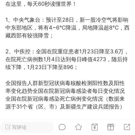
在这里，每天60秒读懂世界！
光
美业357
芯诗妍
卡卡美业
1、中央气象台：预计至28日，新一股冷空气将影响
每次200金币
点击购买
中东部地区，将有4~6℃降温，局地降温超8℃，西
大师
小熊水光
爆汗熊
藏西部有较强降雪；
溶脂
卡卡动能素
皇斯普拉雅
2、中疾控：全国在院重症患者1月23日降至3.6万，
重建术
DRYY面膜
微晶溶斑术
在院死亡病例数1月4日达到每日峰值4273，随后持
续下降，1月23日下降至896；
美业爆款平台
Lv.8
靓号
加盟商
-26 23:18
电脑端
美业资讯
全国报告人群新型冠状病毒核酸检测阳性数及阳性
率变化趋势全国在院新冠病毒感染者每日变化情况
愫简闪充小白罐
全国在院新冠病毒感染死亡病例变化情况（数据来
草本/双效闪充，养出紧致小白脸！一、项
源于31个省（区、市）及新疆生产建设兵团报告）
闪充小白罐 = 闪充大白肌（仪器）× 草本
（产品）×极光嫩肤啫喱（产品）这是一套
3、外媒：中国香港籍货轮在长崎附近海域沉没，14
护...
写评论
人获救，仍有8人失踪，日本和韩国海上保安厅正在