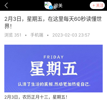
关注
搜美
2月3日，星期五，在这里每天60秒读懂世
界！
浏览 351
•
手机端
•
2023-02-03 23:57
爆汗熊
卡卡动能素
无创溶斑术
2月3日，农历正月十三，星期五！