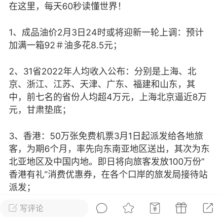
在这里，每天60秒读懂世界！
光
美业357
芯诗妍
卡卡美业
1、成品油价2月3日24时或将迎新一轮上调：预计
每次200金币
点击购买
加满一箱92＃油多花8.5元；
大师
小熊水光
爆汗熊
2、31省2022年人均收入公布：分别是上海、北
溶脂
卡卡动能素
皇斯普拉雅
京、浙江、江苏、天津、广东、福建和山东，其
重建术
DRYY面膜
微晶溶斑术
中，前七名的省份人均超4万元，上海北京逼近8万
元，甘肃垫底；
美业爆款平台
Lv.8
靓号
加盟商
-26 23:18
电脑端
美业资讯
3、香港：50万张免费机票3月1日起派发给各地旅
客，为期6个月，率先向东南亚地区送出，其次为东
愫简闪充小白罐
北亚地区及中国内地。即日将向旅客发放100万份”
草本/双效闪充，养出紧致小白脸！一、项
香港有礼”消费优惠券，在各个口岸的旅发局接待站
闪充小白罐 = 闪充大白肌（仪器）× 草本
派发；
（产品）×极光嫩肤啫喱（产品）这是一套
护...
写评论
据香港大公文汇全媒体报道，50万张机票由香港3家