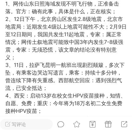
1、网传山东日照海域发现不明飞行物，正准备击
光
美业357
芯诗妍
卡卡美业
落。官方：确有此事，具体是什么，正在核实；
2、12日下午，北京房山区发生2.8级地震，北京市
每次200金币
点击购买
地震局：近期发生4级以上地震可能性不大；2月9日
大师
小熊水光
爆汗熊
至12日期间，我国共发生11起地震，专家：属正常
情况；网传土叙地震可能致中国3年内发生7-8级强
溶脂
卡卡动能素
皇斯普拉雅
震，专家：无须恐慌，该文章的结论没有特别意
重建术
DRYY面膜
微晶溶斑术
义；
3、11日，拉萨飞昆明一航班出现剧烈颠簸，多次下
坠，有乘客边哭边写遗言，乘客：持续十多分钟，
美业爆款平台
Lv.8
靓号
加盟商
曾连续下降有失重感。西部航空回应：遇到强烈气
-26 23:18
电脑端
美业资讯
流，已安全抵达；
愫简闪充小白罐
4、西安：启动13岁在校女生HPV疫苗接种，知情、
草本/双效闪充，养出紧致小白脸！一、项
自愿、免费；重庆：今年将为18万名初二女生免费
闪充小白罐 = 闪充大白肌（仪器）× 草本
接种HPV疫苗；
（产品）×极光嫩肤啫喱（产品）这是一套
5、广西南宁多个楼盘对外宣称”住房按揭贷款年龄
护...
写评论
期限可延长至80岁”，多家银行回应确有其事，已有