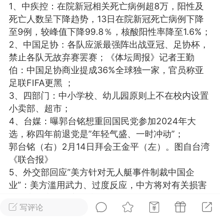
1、中疾控：在院新冠相关死亡病例超8万，阳性及
光
美业357
芯诗妍
卡卡美业
死亡人数呈下降趋势，13日在院新冠死亡病例下降
至9例，较峰值下降99.8％，核酸阳性率降至1.6%；
每次200金币
点击购买
2、中国足协：各队应派最强阵出战亚冠、足协杯，
大师
小熊水光
爆汗熊
禁止各队无故弃赛罢赛；《体坛周报》记者王勤
伯：中国足协商业提成36%全球独一家，官员称亚
溶脂
卡卡动能素
皇斯普拉雅
足联FIFA更黑 ；
重建术
DRYY面膜
微晶溶斑术
3、四部门：中小学校、幼儿园原则上不在校内设置
小卖部、超市；
4、台媒：曝郭台铭想重回国民党参加2024年大
美业爆款平台
Lv.8
靓号
加盟商
选，称四年前退党是”年轻气盛、一时冲动”；
-26 23:18
电脑端
美业资讯
郭台铭（右）2月14日拜会王金平（左）。图自台湾
愫简闪充小白罐
《联合报》
草本/双效闪充，养出紧致小白脸！一、项
5、外交部回应”美方针对无人艇事件制裁中国企
闪充小白罐 = 闪充大白肌（仪器）× 草本
业”：美方滥用武力、过度反应，中方将对有关损害
（产品）×极光嫩肤啫喱（产品）这是一套
中国主权安全的美国实体采取反制措施；
护...
写评论
6、外媒：美国一载硝酸卡车侧翻，车上硝酸泄漏，