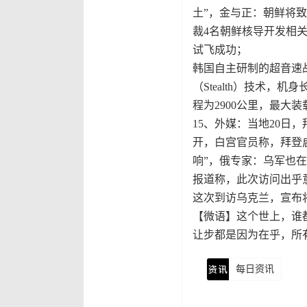
土”，金与正：朝鲜将
裁4名朝鲜核导开发相关
试飞成功；
韩国自主研制的超音速战
（Stealth）技术，机
程为2900公里，最大装
15、外媒：当地20日
开，白宫官员称，拜登
响”，俄专家：乌军也
报道称，此次访问出乎
这次到访乌克兰，宣布
【微语】这个世上，谁
让步都是因为在乎，所
每日资讯