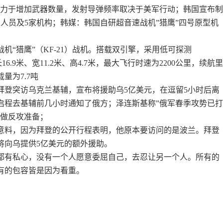
致力于增加武器数量，发射导弹频率取决于美军行动；韩国宣布
人员及5家机构；韩媒：韩国自研超音速战机”猎鹰”四号原型机
机“猎鹰”（KF-21）战机。搭载双引擎，采用低可探测
身长16.9米、宽11.2米、高4.7米，最大飞行时速为2200公里，续航
载量为7.7吨
，拜登突访乌克兰基辅，宣布将援助乌5亿美元，在逗留5小时后离
启程去基辅前几小时通知了俄方；泽连斯基称”俄军春季攻势已
在做反攻准备；
意料，因为拜登的公开行程表明，他原本要访问的是波兰。拜登
将向乌提供5亿美元的额外援助。
都有私心，没有一个人愿意委屈自己，去忍让另一个人。所有的
有的包容皆是因为看重。