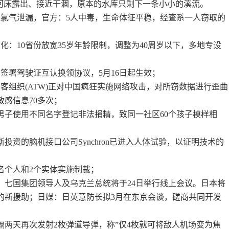
”河床露出、接近干涸，原本的水库只剩下一条小小的溪流。
似氯气泄漏，官方：5人中毒，生命体征平稳，经查系一人窃取的
化：10省份放宽35岁年龄限制，调整为40周岁以下，多地专设
签署驾驶证互认换领协议，5月16日起生效；
客组织(ATW)正对中国疯狂实施网络攻击，对所窃数据进行歪曲
敏感信息70多次；
一男子使用不同名字登记非法捐精，致同一社区60个孩子模样相
斯投资的脑机接口公司Synchron已进入人体试验，以证明技术的
；
2名个人和2个实体实施制裁；
雄：七国集团领导人及乌克兰总统将于24日举行线上会议。日本将
元的新援助；日媒：日英意防长拟3月在东京会谈，磋商共同开发
时隔两天再次发射2枚弹道导弹，称”仅4枚就可将敌人机场变为焦