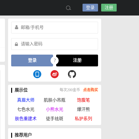
登录
注册
?
登录
注册
展示位
每次200金币
点击购买
真眉大师
肌肤小吊瓶
饱腹笔
七色水光
小熊水光
爆汗熊
肤色重建术
徒手祛斑
私护系列
推荐用户