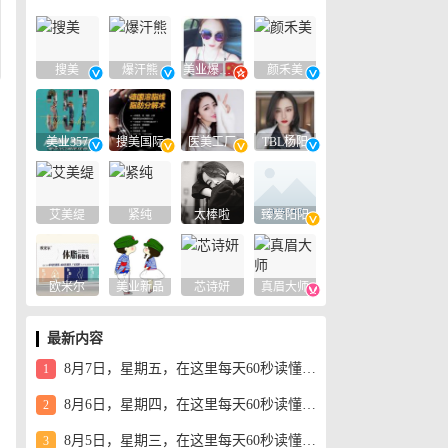
搜美
爆汗熊
美业爆款平台
颜禾美
美业357
搜美国际
医美工厂
TBL杨阳
艾美缇
紧纯
太棒啦
臻爱阳阳
欧米尔
美业新品
芯诗妍
真眉大师
最新内容
8月7日，星期五，在这里每天60秒读懂世界！
1
8月6日，星期四，在这里每天60秒读懂世界！
2
8月5日，星期三，在这里每天60秒读懂世界！
3