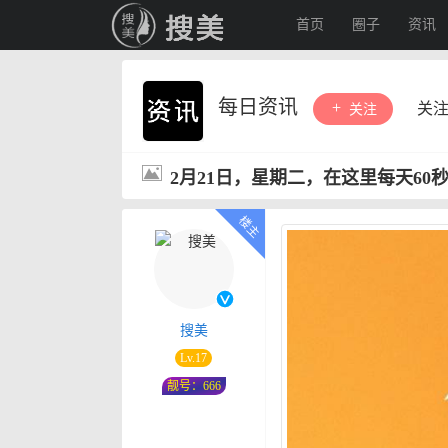
首页
圈子
资讯
每日资讯
关
关注
2月21日，星期二，在这里每天60
搜美
Lv.17
靓号：666