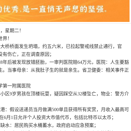
二，星期二！
世界！
州一大桥桥面发生坍塌，约五六米，已拉起警戒线禁止通行，官
没有伤亡，正在调查原因；
生8年后被发现放错胚胎，一审判医院赔64万元，医院：人生要豁
生。当事母亲：从我肚子生的就是亲生。省卫健委：相关事件正
学第一附属医院
某小区9岁男孩在顶楼玩耍，疑因踩空从32楼坠亡，物业：警方介
香港：假设送递员当月做满500单且获得所有奖赏，月收入最高可
拟在6月1日允许个人投资大市值代币，包括比特币以太币；
续缺水：居民购买水桶蓄水，政府启动应急预案；