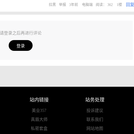
回
拉黑
举报
3年前
电脑端
阅读： 362
1楼
请登录之后再进行评论
登录
站内链接
站务处理
美业357
投诉建议
真眉大师
联系我们
私密套盒
网站地图