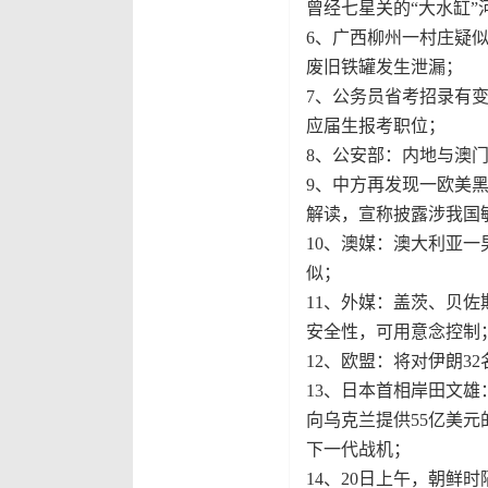
曾经七星关的“大水缸
6、广西柳州一村庄疑
废旧铁罐发生泄漏；
7、公务员省考招录有变
应届生报考职位；
8、公安部：内地与澳门
9、中方再发现一欧美黑
解读，宣称披露涉我国
10、澳媒：澳大利亚
似；
11、外媒：盖茨、贝佐
安全性，可用意念控制
12、欧盟：将对伊朗3
13、日本首相岸田文
向乌克兰提供55亿美
下一代战机；
14、20日上午，朝鲜