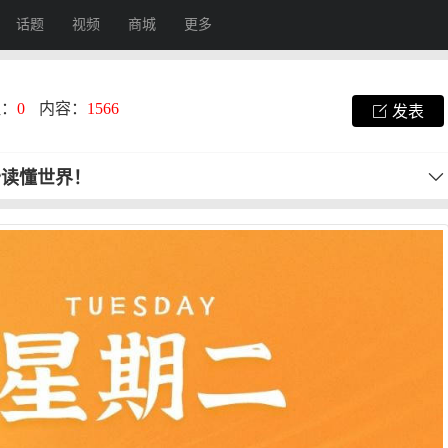
话题
视频
商城
更多
注：
0
内容：
1566
发表
秒读懂世界！