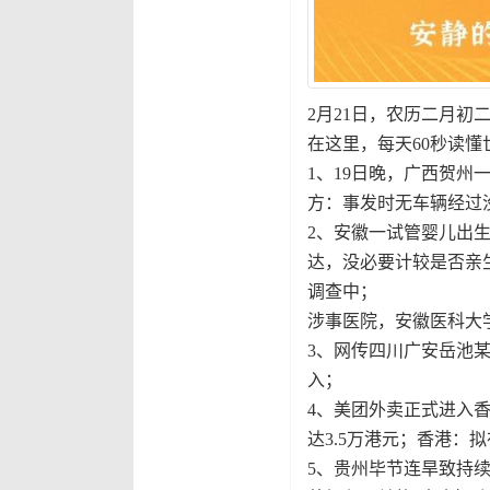
2月21日，农历二月初
在这里，每天60秒读懂
1、19日晚，广西贺
方：事发时无车辆经过
2、安徽一试管婴儿出
达，没必要计较是否亲
调查中；
涉事医院，安徽医科大
3、网传四川广安岳池
入；
4、美团外卖正式进入
达3.5万港元；香港：
5、贵州毕节连旱致持