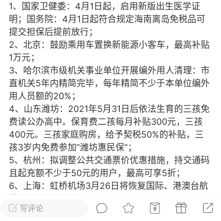
1、国家卫健委：4月1日起，启用新版出生医学证
光
美业357
芯诗妍
卡卡美业
明；国务院：4月1日起符合规定海南离岛免税品可
提交担保后提前放行；
每次200金币
点击购买
2、北京：鼓励乘用车置换新能源小客车，最高补贴
大师
小熊水光
爆汗熊
1万元；
3、哈尔滨市级机关事业单位开展编外用人清理：市
溶脂
卡卡动能素
皇斯普拉雅
直机关5年内精简完毕，每年精简不少于本单位编外
重建术
DRYY面膜
微晶溶斑术
用人员额的20%；
4、山东潍坊：2021年5月31日后依法生育的三孩免
费读公办高中。保育费二孩每月补贴300元，三孩
美业爆款平台
Lv.8
靓号
加盟商
400元。三孩家庭购房，给予契税50%的补贴，三
-26 23:18
电脑端
美业资讯
孩3岁内免费参加”潍坊惠民保”；
愫简闪充小白罐
5、杭州：拟调整公共交通票价优惠措施，持交通码
草本/双效闪充，养出紧致小白脸！一、项
且起充额不少于50元的用户，最高可享5折；
闪充小白罐 = 闪充大白肌（仪器）× 草本
6、上海：虹桥机场3月26日将恢复国际、港澳台航
（产品）×极光嫩肤啫喱（产品）这是一套
线；
护...
写评论
7、21日下午，广东揭西一路虎失控致2死3伤，肇事