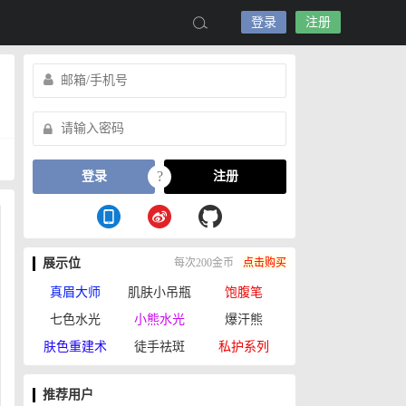
登录
注册
?
登录
注册
展示位
每次200金币
点击购买
真眉大师
肌肤小吊瓶
饱腹笔
七色水光
小熊水光
爆汗熊
肤色重建术
徒手祛斑
私护系列
推荐用户