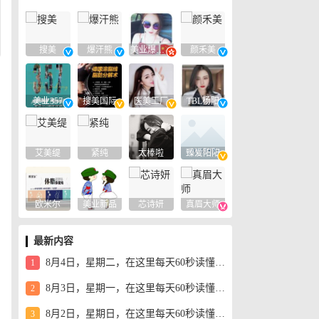
搜美
爆汗熊
美业爆款平台
颜禾美
美业357
搜美国际
医美工厂
TBL杨阳
艾美缇
紧纯
太棒啦
臻爱阳阳
欧米尔
美业新品
芯诗妍
真眉大师
最新内容
8月4日，星期二，在这里每天60秒读懂世界！
1
8月3日，星期一，在这里每天60秒读懂世界！
2
8月2日，星期日，在这里每天60秒读懂世界！
3