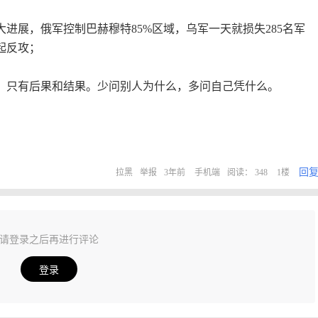
大进展，俄军控制巴赫穆特85%区域，乌军一天就损失285名军
起反攻；
，只有后果和结果。少问别人为什么，多问自己凭什么。
回
拉黑
举报
3年前
手机端
阅读： 348
1楼
请登录之后再进行评论
登录