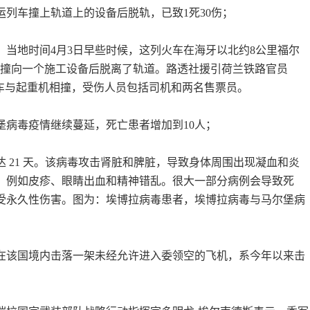
运列车撞上轨道上的设备后脱轨，已致1死30伤；
，当地时间4月3日早些时候，这列火车在海牙以北约8公里福尔
ote）撞向一个施工设备后脱离了轨道。路透社援引荷兰铁路官员
bos说，火车与起重机相撞，受伤人员包括司机和两名售票员。
堡病毒疫情继续蔓延，死亡患者增加到10人；
 21 天。该病毒攻击肾脏和脾脏，导致身体周围出现凝血和炎
，例如皮疹、眼睛出血和精神错乱。很大一部分病例会导致死
受永久性伤害。图为：埃博拉病毒患者，埃博拉病毒与马尔堡病
：在该国境内击落一架未经允许进入委领空的飞机，系今年以来击