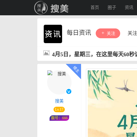
首页
圈子
资讯
每日资讯
关
关注
4月5日，星期三，在这里每天60
搜美
Lv.17
靓号：666