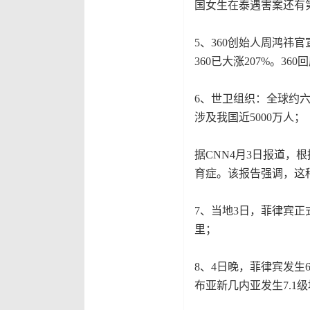
国女生在泰遇害案还有
5、360创始人周鸿祎官
360已大涨207%。3
6、世卫组织：全球约
涉及我国近5000万人；
据CNN4月3日报道
育症。该报告强调，这
7、当地3日，菲律宾正
里；
8、4日晚，菲律宾发生
布亚新几内亚发生7.1