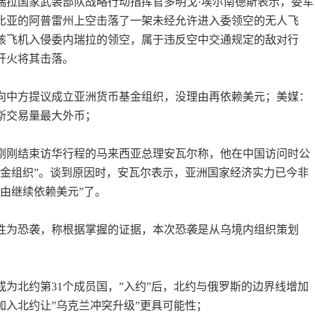
内瑞拉国家武装部队战略行动指挥官多明戈·埃尔南德斯表示，委军
比亚的阿普雷州上空击落了一架未经允许进入委领空的无人飞
该飞机入侵委内瑞拉的领空，属于违反空中交通规定的敌对行
开火将其击落。
已向中方提议成立亚洲货币基金组织，没理由再依赖美元；美媒：
斯交易量最大外币；
，刚刚结束访华行程的马来西亚总理安瓦尔称，他在中国访问时公
基金组织”。谈到原因时，安瓦尔表示，亚洲国家经济实力已今非
由继续依赖美元”了。
定性为恐袭，称根据掌握的证据，本次恐袭是从乌境内组织策划
成为北约第31个成员国，”入约”后，北约与俄罗斯的边界线增加
加入北约让”乌克兰冲突升级”更具可能性；