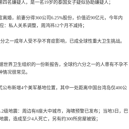
第四名嫌疑人，是一名19岁的泰国女子疑似协助嫌疑人；
宣离婚，前妻分得360公司6.25%股份，价值近90亿元，今年内
60回应：私人关系调整，周鸿祎12个月不减持；
六分之一成年人受不孕不育症影响，已成全球性重大卫生挑战。
，根据世界卫生组织的一份新报告，全球约六分之一的人患有不孕不
种情况很常见。
式公布新增4个美军基地位置，其中一处距离中国台湾岛仅400公
6.2级地震：周边有8座大中城市，海啸预警已发布；当地3日，巴
级地震，造成至少4人死亡，另有约300所房屋被毁；