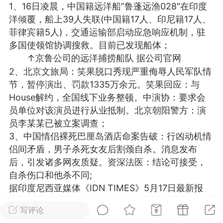
1、16日凌晨，中国籍远洋船”鲁蓬远渔028″在印度
光
美业357
芯诗妍
卡卡美业
洋倾覆，船上39人失联(中国籍17人、印尼籍17人、
菲律宾籍5人)，交通运输部启动应急响应机制，驻
每次200金币
点击购买
多国使领馆协调搜救。目前已发现船体；
大师
小熊水光
爆汗熊
↑京鲁公司的远洋捕捞船队 据公司官网
2、北京文旅局：笑果脱口秀现严重侮辱人民军队情
溶脂
卡卡动能素
皇斯普拉雅
节，暂停演出、罚款1335万余元。笑果回应：与
重建术
DRYY面膜
微晶溶斑术
House解约，全国线下业务整顿。中演协：要求会
员单位对该演员进行从业抵制。北京朝阳警方：演
员李某某已被立案调查；
美业爆款平台
Lv.8
靓号
加盟商
3、中国情侣裸死巴厘岛酒店命案告破：行凶动机情
-26 23:18
电脑端
美业资讯
侣间矛盾，男子杀死女友后割颈自杀。消息发布
愫简闪充小白罐
后，引发诸多网友质疑。资深法医：结论可接受，
草本/双效闪充，养出紧致小白脸！一、项
自杀伤口和他杀不同;
闪充小白罐 = 闪充大白肌（仪器）× 草本
据印度尼西亚媒体《IDN TIMES》5月17日最新报
（产品）×极光嫩肤啫喱（产品）这是一套
道，法医已查明两人死因。其中，20岁的女子程某
护...
写评论
遭受了钝器暴力，溺水身亡，并有绞索伤。行凶者