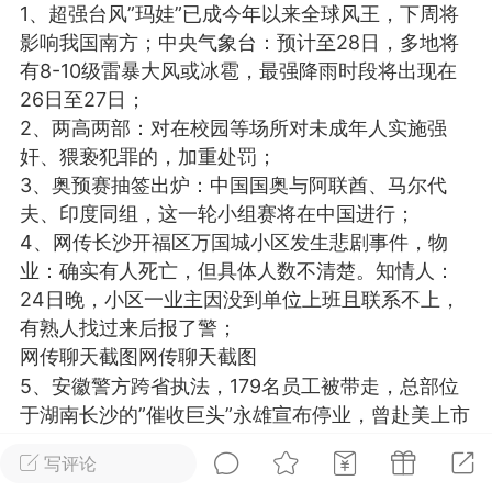
1、超强台风”玛娃”已成今年以来全球风王，下周将
光
美业357
芯诗妍
卡卡美业
影响我国南方；中央气象台：预计至28日，多地将
有8-10级雷暴大风或冰雹，最强降雨时段将出现在
每次200金币
点击购买
26日至27日；
大师
小熊水光
爆汗熊
2、两高两部：对在校园等场所对未成年人实施强
奸、猥亵犯罪的，加重处罚；
溶脂
卡卡动能素
皇斯普拉雅
3、奥预赛抽签出炉：中国国奥与阿联酋、马尔代
重建术
DRYY面膜
微晶溶斑术
夫、印度同组，这一轮小组赛将在中国进行；
4、网传长沙开福区万国城小区发生悲剧事件，物
业：确实有人死亡，但具体人数不清楚。知情人：
美业爆款平台
Lv.8
靓号
加盟商
24日晚，小区一业主因没到单位上班且联系不上，
-26 23:18
电脑端
美业资讯
有熟人找过来后报了警；
愫简闪充小白罐
网传聊天截图网传聊天截图
草本/双效闪充，养出紧致小白脸！一、项
5、安徽警方跨省执法，179名员工被带走，总部位
闪充小白罐 = 闪充大白肌（仪器）× 草本
于湖南长沙的”催收巨头”永雄宣布停业，曾赴美上市
（产品）×极光嫩肤啫喱（产品）这是一套
未果，曾陷”暴力催收”争议，有员工因编造恐怖信息
护...
写评论
获刑，安徽警方回应：正在侦办中；