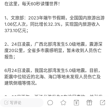
在这里，每天60秒读懂世界！
光
美业357
芯诗妍
卡卡美业
1、文旅部：2023年端午节假期，全国国内旅游出游
每次200金币
点击购买
1.06亿人次，同比增长32.3%，实现国内旅游收入
大师
小熊水光
爆汗熊
373.10亿元；
溶脂
卡卡动能素
皇斯普拉雅
2、24日凌晨，广西北部湾发生5.0级地震，震源深
重建术
DRYY面膜
微晶溶斑术
度20公里，全省多市震感明显，暂未收到人员伤亡
报告；
美业爆款平台
Lv.8
靓号
加盟商
-26 23:18
电脑端
美业资讯
6月24日凌晨，我国北部湾发生5.0级地震。目前，
愫简闪充小白罐
距震中位较近的北海、海口等地未发现人员伤亡及
建筑倒塌等情况。
草本/双效闪充，养出紧致小白脸！一、项
闪充小白罐 = 闪充大白肌（仪器）× 草本
（产品）×极光嫩肤啫喱（产品）这是一套
3、23日下午，浙江龙游发生5车追尾事故，并引发
护...
写评论
燃烧，已造成6死2伤；24日晚，甘肃兰州西固区一