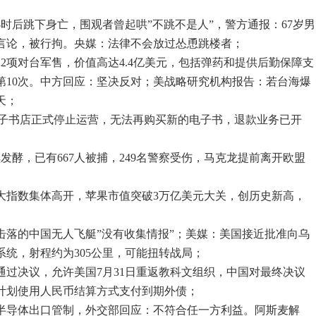
时后跳下身亡，围观者曾起哄”不跳不是人”，警方通报：67岁男
言论，被行拘。央媒：法律不会放过怂恿跳楼者；
2项对台军售，价值高达4.4亿美元，包括弹药和提供后勤保障支
第10次。中方回应：坚决反对；美战略研究机构报告：若台海爆
天；
中国电子书店正式停止运营，无法再购买新的电子书，退款业务已开
发酵，已有667人被捕，249名警察受伤，马克龙提前离开欧盟
三大指数集体高开，苹果市值突破3万亿美元大关，创历史新高，
击落的中国无人飞艇”没有收集情报”；美媒：美国接近批准向乌
系统，射程约为305公里，可能扭转战局；
通过决议，允许美国7月31日重返教科文组织，中国对最终决议
计划使用人民币结算方式支付到期外债；
施半导体出口管制，外交部回应：不符合任一方利益。阿斯麦解