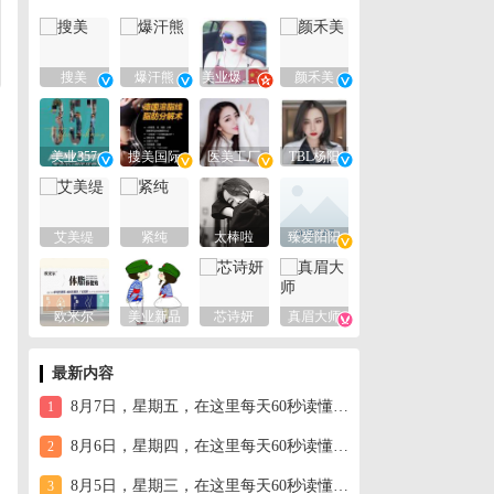
搜美
爆汗熊
美业爆款平台
颜禾美
美业357
搜美国际
医美工厂
TBL杨阳
艾美缇
紧纯
太棒啦
臻爱阳阳
欧米尔
美业新品
芯诗妍
真眉大师
最新内容
8月7日，星期五，在这里每天60秒读懂世界！
1
8月6日，星期四，在这里每天60秒读懂世界！
2
8月5日，星期三，在这里每天60秒读懂世界！
3