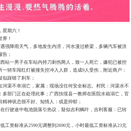
，星期六！
世界！
西遭遇强降雨天气，多地发生内涝，河水漫过桥梁，多辆汽车被洪
报告；
侯马西站一男子在车站内持刀刺伤两人，致一人死亡，嫌犯已被控
临沂一轿车闯红灯被撞失控冲入人群，造成9人受伤，附近商户：
疑似踩错了刹车；
生在河渠不幸溺亡，家属：现场没任何安全标志。村民：河渠水不
：多部门正在处理此事；广西扶绥县一教师在医院水箱溺亡，官
前精神状态很不好。知情人：或是抑郁；
车在行驶途中电池脱落引热议，疑似吉利枫叶，吉利客服：已转
低工资标准从2590元调整到2690元，小时最低工资标准从23元