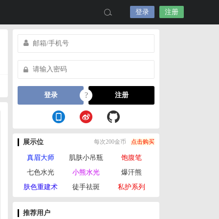
登录
注册
?
登录
注册
展示位
每次200金币
点击购买
真眉大师
肌肤小吊瓶
饱腹笔
七色水光
小熊水光
爆汗熊
肤色重建术
徒手祛斑
私护系列
推荐用户