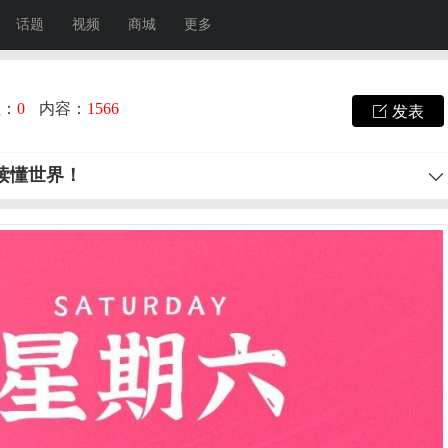
话题
视频
商城
更多
注：
0
内容：
1566
发表
秒读懂世界！