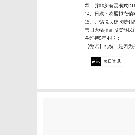
释：并非所有浸润式D
14、日媒：欧盟拟撤
15、尹锡悦大肆吹嘘韩
韩国大幅抬高投资移民门
并维持5年不取；
【微语】礼貌，是因为
每日资讯