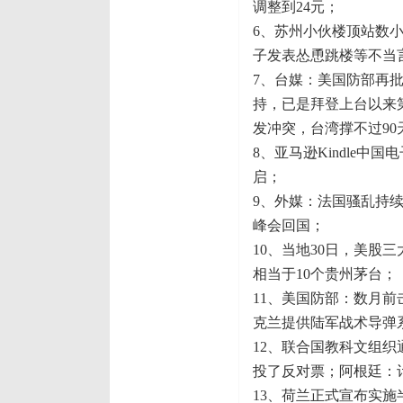
调整到24元；
6、苏州小伙楼顶站数小
子发表怂恿跳楼等不当
7、台媒：美国防部再批
持，已是拜登上台以来
发冲突，台湾撑不过90
8、亚马逊Kindle
启；
9、外媒：法国骚乱持续
峰会回国；
10、当地30日，美股
相当于10个贵州茅台；
11、美国防部：数月前
克兰提供陆军战术导弹
12、联合国教科文组织
投了反对票；阿根廷：
13、荷兰正式宣布实