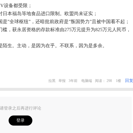
UV设备都受限；
销对日本福岛等地食品进口限制。欧盟尚未证实；
国是”全球枢纽”，还暗批前政府是”叛国势力”且被中国看不起；
槛，获永居资格的存款标准由275万元提升为825万元人民币，
是陌生。主动，是因为在乎。不联系，因为是多余。
回
拉黑
举报
3年前
电脑端
阅读： 298
1楼
请登录之后再进行评论
登录