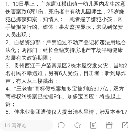
1、10日早上，广东廉江横山镇一幼儿园内发生故意
光
美业357
芯诗妍
卡卡美业
伤害案致6死1伤，死伤者中有幼儿园师生，25岁嫌
犯已抓获归案，知情人：一死者撞了嫌犯小孩，凶
每次200金币
点击购买
手疑报复行凶。媒体：事发监控显示，未见到保安
大师
小熊水光
爆汗熊
人员出现；
2、自然资源部：严禁通过不动产登记将违法用地合
溶脂
卡卡动能素
皇斯普拉雅
法化；两部门：延长金融支持房地产市场平稳健康
重建术
DRYY面膜
微晶溶斑术
发展有关政策期限；
3、贵州西江千户苗寨景区2栋木屋突发火灾，当地2
名村民不幸遇难，另有6人受伤，目击者：听到爆炸
美业爆款平台
Lv.8
靓号
加盟商
声，有人从三楼跳出；
-26 23:18
电脑端
美业资讯
4、”王老吉”商标侵权案加多宝被判赔3.17亿，双方
愫简闪充小白罐
商标权纠纷案已拉锯9年。加多宝回应：将提起上
草本/双效闪充，养出紧致小白脸！一、项
诉；
闪充小白罐 = 闪充大白肌（仪器）× 草本
5、佳兆业集团遭债仅人提出清盘呈请，涉及本金1.7
（产品）×极光嫩肤啫喱（产品）这是一套
亿元及应计利息，首次聆讯日期为9月13日，佳兆业
护...
写评论
回应:”我极力反对”；