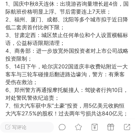
1、国庆中秋8天连休：出境游咨询量增长超4倍，国
光
美业357
芯诗妍
卡卡美业
际航班价格明显上浮。节后需要连上7天班；
2、福州、厦门、成都、沈阳等多个城市拟于近日降
每次200金币
点击购买
低二套房首付比例下限；
大师
小熊水光
爆汗熊
3、甘肃定西：城区禁止任何单位和个人设置横幅标
语，公益标语限期清理；
溶脂
卡卡动能素
皇斯普拉雅
4、商务部：进一步放宽外国投资者对上市公司战略
重建术
DRYY面膜
微晶溶斑术
投资限制；
5、14日下午，哈尔滨202国道庆丰收费站附近一大
客车与三轮车碰撞后翻进路边壕沟，警方：有乘客
美业爆款平台
Lv.8
靓号
加盟商
受伤在救治；
-26 23:18
电脑端
美业资讯
6、郑州警方再通报摩托艇撞人：驾驶者行拘10日，
愫简闪充小白罐
对处警民警依纪追责；
草本/双效闪充，养出紧致小白脸！一、项
7、恒大汽车获中东”土豪”投资，用5亿美元收购恒
闪充小白罐 = 闪充大白肌（仪器）× 草本
大汽车27.5%的股权！过去两年亏损共达840亿元；
（产品）×极光嫩肤啫喱（产品）这是一套
8、特斯拉：已在中国建立数据中心，所有中国大陆
护...
写评论
市场车辆数据存储在境内；特斯拉Model Y宣布再降