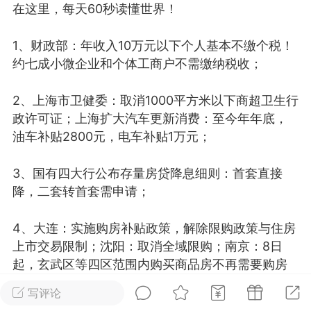
在这里，每天60秒读懂世界！
光
美业357
芯诗妍
卡卡美业
1、财政部：年收入10万元以下个人基本不缴个税！
每次200金币
点击购买
约七成小微企业和个体工商户不需缴纳税收；
大师
小熊水光
爆汗熊
2、上海市卫健委：取消1000平方米以下商超卫生行
溶脂
卡卡动能素
皇斯普拉雅
政许可证；上海扩大汽车更新消费：至今年年底，
重建术
DRYY面膜
微晶溶斑术
油车补贴2800元，电车补贴1万元；
美业爆款平台
Lv.8
靓号
加盟商
3、国有四大行公布存量房贷降息细则：首套直接
-26 23:18
电脑端
美业资讯
降，二套转首套需申请；
愫简闪充小白罐
4、大连：实施购房补贴政策，解除限购政策与住房
草本/双效闪充，养出紧致小白脸！一、项
上市交易限制；沈阳：取消全域限购；南京：8日
闪充小白罐 = 闪充大白肌（仪器）× 草本
起，玄武区等四区范围内购买商品房不再需要购房
（产品）×极光嫩肤啫喱（产品）这是一套
证明；
护...
写评论