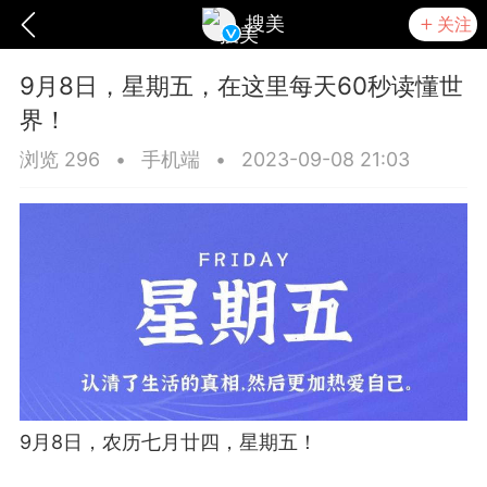
搜美
关注
9月8日，星期五，在这里每天60秒读懂世
界！
浏览 296
•
手机端
•
2023-09-08 21:03
爆汗熊
卡卡动能素
无创溶斑术
9月8日，农历七月廿四，星期五！