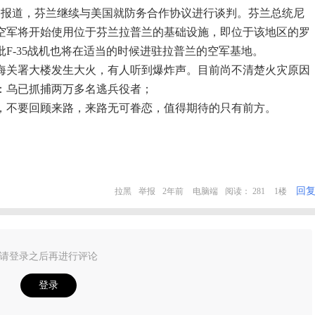
日报道，芬兰继续与美国就防务合作协议进行谈判。芬兰总统尼
空军将开始使用位于芬兰拉普兰的基础设施，即位于该地区的罗
F-35战机也将在适当的时候进驻拉普兰的空军基地。
邦海关署大楼发生大火，有人听到爆炸声。目前尚不清楚火灾原因
：乌已抓捕两万多名逃兵役者；
，不要回顾来路，来路无可眷恋，值得期待的只有前方。
回
拉黑
举报
2年前
电脑端
阅读： 281
1楼
请登录之后再进行评论
登录