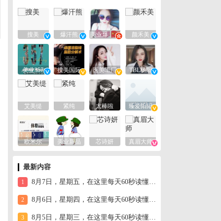
搜美
爆汗熊
美业爆款平台
颜禾美
美业357
搜美国际
医美工厂
TBL杨阳
艾美缇
紧纯
太棒啦
臻爱阳阳
欧米尔
美业新品
芯诗妍
真眉大师
最新内容
8月7日，星期五，在这里每天60秒读懂世界！
1
8月6日，星期四，在这里每天60秒读懂世界！
2
8月5日，星期三，在这里每天60秒读懂世界！
3