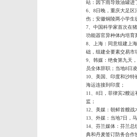
站：因下雨导致油罐进
6、8日晚，重庆大足
伤；安徽铜陵两小学生
7、中国科学家首次在
功能器官异种体内培育
8、上海：同意组建上
础，组建全要素交易市
9、韩媒：绝食第九天
员全体辞职；当地8日凌
10、美国、印度和沙
海运连接到印度；
11、8日，菲律宾2艘
监；
12、美媒：朝鲜首艘战
13、外媒：当地7日，
14、芬兰媒体：芬兰
典和丹麦签订防务合作