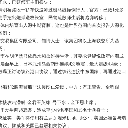
了水，已赔偿车主们损失；
区清明桥路段一轿车快速冲过斑马线撞倒行人，官方：已致1死多
徒手挖出炮弹送校长室，民警疏散师生后将炮弹转移；
猪体内培育出人源中期肾脏，这也是世界范围内首次报告人源化
案例；
海交易集团有限公司。知情人士：该集团将以上海联交所为基
场；
，李在明仍然只依靠水和盐维持生活，其要求尹锡悦政府内阁成
晨至早上，日本九州岛西南部连续4次地震，最大震级4.4级；
特被曝正讨论铁路港口协议，通过铁路连接中东国家，再通过港口
运补船和2艘海警船非法侵闯仁爱礁，中方：严正警告、全程跟
术核攻击潜艇”金君玉英雄”号下水，金正恩出席；
马里发生两起恐袭，造成至少49名平民和15名士兵身亡；
总统证实，美军将使用芬兰罗瓦涅米机场。此外，美国还准备与瑞
协议。挪威和美国已签署相关协议；