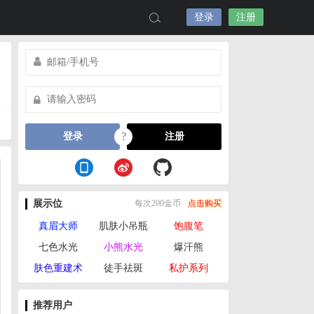
登录
注册
?
登录
注册
展示位
每次200金币
点击购买
真眉大师
肌肤小吊瓶
饱腹笔
七色水光
小熊水光
爆汗熊
肤色重建术
徒手祛斑
私护系列
推荐用户