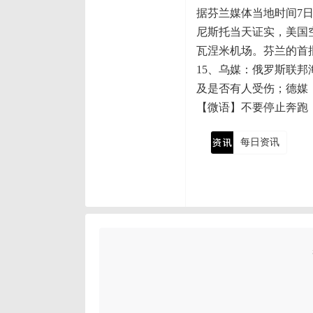
据芬兰媒体当地时间7
尼斯托当天证实，美国
瓦涅米机场。芬兰的首批
15、乌媒：俄罗斯联
及是否有人受伤；德媒
【微语】不要停止奔跑
每日资讯