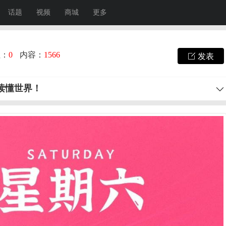
话题
视频
商城
更多
注：
0
内容：
1566
发表
秒读懂世界！