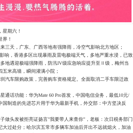
，星期六！
世界！
未来三天，广东、广西等地有强降雨，冷空气影响北方地区；
葵”影响，香港多区出现暴雨及雷电极端天气，多地严重水浸，已致
广东多地遇迎极端强降雨，防汛IV级应急响应提升至Ⅱ级，梅州当
四五米高墙，瞬间灌满小院；
深圳汽车限购政策，完善购车资格规定。全面取消二手车限迁政
通话功能：华为Mate 60 Pro首发，中国电信业务，最低10元/
中国制造的先进芯片用于华为最新手机，外交部：中方坚决反
女子做头发被拒亮证扬言”我要带人来查你”，老板：次日税务部门
记大过处分；哈尔滨五常市多辆车加油后开出不远就熄火，加油