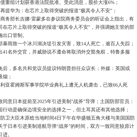
外债重组计划获香港法院批准。受此消息，股价大涨6%；
多再提华为：在芯片上取得突破的报道”极其令人不安”；
国商务部长吉娜·雷蒙多在参议院商务委员会的听证会上指出，有
司在芯片上取得突破的报道“极其令人不安”，并强调她主管的部
施出口管制。
北部暴雨致一个冰川湖决堤引发灾害，致14人死亡，逾百人失踪；
撤出41名外交官，并威胁说不遵命将取消外交豁免权，特鲁多服
罢免后，多名共和党议员提议特朗普担任众议长；外媒：英国或
吸烟；
叙利亚霍姆斯军事学院毕业典礼上遭无人机袭击，已致66人死
致同意日本提前至2025年引进美制”战斧”导弹；土国防部官员：
面行动是确保边境安全的选择之一，但土耳其还有其他选择；
本防卫大臣木原稔当地时间4日下午在华盛顿五角大楼与美国国防
关于日本引进美制巡航导弹“战斧”的时间，双方一致同意较原计
引进。