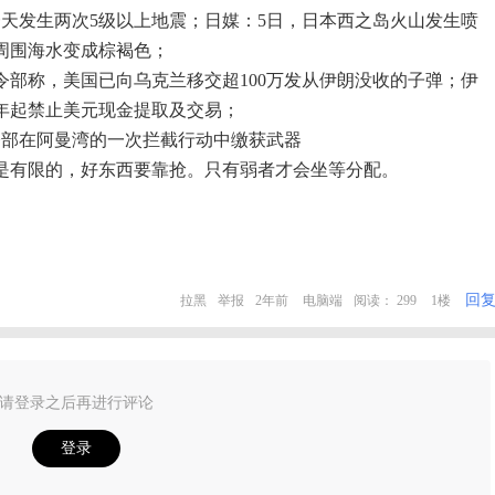
一天发生两次5级以上地震；日媒：5日，日本西之岛火山发生喷
，周围海水变成棕褐色；
令部称，美国已向乌克兰移交超100万发从伊朗没收的子弹；伊
4年起禁止美元现金提取及交易；
司令部在阿曼湾的一次拦截行动中缴获武器
是有限的，好东西要靠抢。只有弱者才会坐等分配。
回
拉黑
举报
2年前
电脑端
阅读： 299
1楼
请登录之后再进行评论
登录