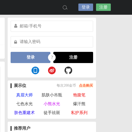
登录
注册
?
登录
注册
展示位
每次200金币
点击购买
真眉大师
肌肤小吊瓶
饱腹笔
七色水光
小熊水光
爆汗熊
肤色重建术
徒手祛斑
私护系列
推荐用户