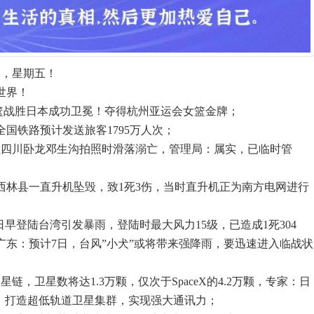
二，星期五！
世界！
国女篮战胜日本成功卫冕！夺得杭州亚运会女篮金牌；
全国铁路预计发送旅客1795万人次；
在四川卧龙邓生沟拍照时滑落溺亡，管理局：属实，已临时管
色西林县一直升机坠毁，致1死3伤，当时直升机正为南方电网进行
5日早登陆台湾引发暴雨，登陆时最大风力15级，已造成1死304
广东：预计7日，台风”小犬”或将带来强降雨，要迅速进入临战状
链，卫星数将达1.3万颗，仅次于SpaceX的4.2万颗，专家：日
”，打造超低轨道卫星集群，实现强大通讯力；