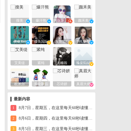
搜美
爆汗熊
美业爆款平台
颜禾美
美业357
搜美国际
医美工厂
TBL杨阳
艾美缇
紧纯
太棒啦
臻爱阳阳
欧米尔
美业新品
芯诗妍
真眉大师
最新内容
8月7日，星期五，在这里每天60秒读懂世界！
1
8月6日，星期四，在这里每天60秒读懂世界！
2
8月5日，星期三，在这里每天60秒读懂世界！
3