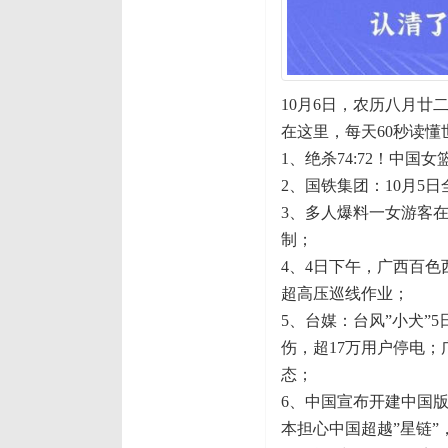
10月6日，农历八月廿
在这里，每天60秒读懂
1、绝杀74:72！中
2、国铁集团：10月5日
3、多人爆料一女游客
制；
4、4日下午，广西百
超高压巡线作业；
5、台媒：台风”小犬”
伤，超17万用户停电；
态；
6、中国宣布开建中国版星
本担心中国超越”星链