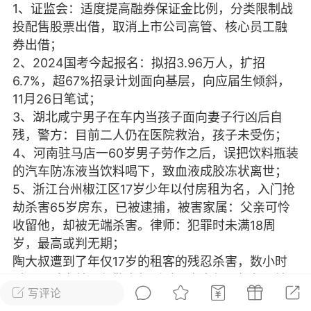
1、证监会：适度提高融券保证金比例，分类限制战
光
美业357
芯诗妍
卡卡美业
投配售股票出借，取消上市公司高管、核心员工融
券出借；
每次200金币
点击购买
2、2024国考今起报名：拟招3.96万人，扩招
大师
小熊水光
爆汗熊
6.7%，超67%招录计划面向基层，向应届生倾斜，
11月26日笔试；
溶脂
卡卡动能素
皇斯普拉雅
3、湖北咸宁男子在车内当孩子面向妻子行凶后自
重建术
DRYY面膜
微晶溶斑术
残，警方：目前二人仍在医院救治，孩子未受伤；
4、河南驻马店一60岁男子劳作之后，误把饮料瓶装
的汽车防冻液当饮料喝下，致血液成胶冻状离世；
美业爆款平台
Lv.8
靓号
加盟商
5、浙江台州椒江区17岁少年以付房租为名，入门抢
-26 23:18
电脑端
美业资讯
劫杀害65岁房东，已被逮捕，被害家属：父亲可怜
愫简闪充小白罐
收留他，却被无端杀害。律师：犯罪时未满18周
草本/双效闪充，养出紧致小白脸！一、项
岁，最高或判无期；
闪充小白罐 = 闪充大白肌（仪器）× 草本
陶大叔遭到了年仅17岁的租客的残忍杀害，数小时
（产品）×极光嫩肤啫喱（产品）这是一套
后，凶手自首，但警方赶到时，陶大叔已经永远地
护...
写评论
离开了这个世界。而距离这一惨剧发生已经超过一