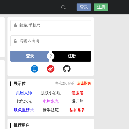
登录
注册
?
登录
注册
展示位
每次200金币
点击购买
真眉大师
肌肤小吊瓶
饱腹笔
七色水光
小熊水光
爆汗熊
肤色重建术
徒手祛斑
私护系列
推荐用户