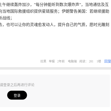
上午继续轰炸加沙，”每分钟能听到数次爆炸声”，当地通信及互
向当地国际救援组织提供星链服务；伊朗警告美国：若继续援助
新战线；
去，也可以让你的灵魂愈发动人，提升自己的气质，愿时光雕刻
回
拉黑
举报
2年前
电脑端
阅读： 281
1楼
请登录之后再进行评论
登录