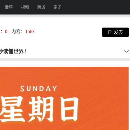
话题
视频
商城
更多
注：
0
内容：
1563
发表
0秒读懂世界！