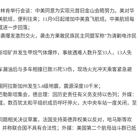
；
布林肯举行会谈：中美同意为实现元首旧金山会晤努力。美对华
美航班，便利往来；11月9日起增加中美直飞航班。中美航班每
或进一步回落；
遭袭爆发激烈交火，袭击方果敢民族民主同盟军称”为清剿电诈民
克斯坦矿井发生甲烷气体爆炸，事故遇难人数升至33人，13人失
一车漏油后与多车相撞已致35死53伤，现场火光冲天乘客紧急避
国阿拉斯加州发生5.4级地震，震源深度10千米；
持巴勒斯坦集会，德总理：因历史责任有义务支持以色列；外媒：
威，数百犹太和平组织成员呼吁停火，大中央车站一度关闭，至
以问题相关决议草案，法国支持英德弃权美以反对，哈马斯等欢
”，并称联合国不具有合法性；外媒：美国第二个航母战斗群已抵