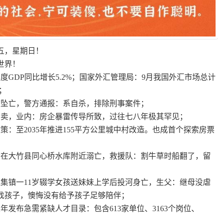
十五，星期日！
世界！
度GDP同比增长5.2%；国家外汇管理局：9月我国外汇市场总计
币；
校坠亡，警方通报：系自杀，排除刑事案件；
拍卖，业内：房企暴雷传导所致，过往七八年极其罕见；
策：至2035年推进155平方公里城中村改造。也成首个探索房票
妻在大竹县同心桥水库附近溺亡，救援队：割牛草时船翻了，留
杜集镇一11岁辍学女孩送妹妹上学后投河身亡，生父：继母没虐
找孩子，懊悔没有给予孩子足够陪伴；
年发布急需紧缺人才目录：包含613家单位、3163个岗位、