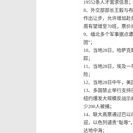
19552条人才需求信息
8、外交部部长王毅与
作出让步，允许增加赴
周有望增至70班，票价
9、缅北多个军事据点
团”；
10、当地28日，哈萨
踪；
11、当地28日，埃及
险；
12、当地28日中午，美
13、多国禁止举行支
纽约爆发大规模反战示
少200人被捕；
14、联大高票通过巴
迎，以色列谴责”耻辱
达地中海；