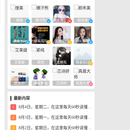
搜美
爆汗熊
美业爆款平台
颜禾美
美业357
搜美国际
医美工厂
TBL杨阳
艾美缇
紧纯
太棒啦
臻爱阳阳
欧米尔
美业新品
芯诗妍
真眉大师
最新内容
8月4日，星期二，在这里每天60秒读懂世界！
1
8月3日，星期一，在这里每天60秒读懂世界！
2
8月2日，星期日，在这里每天60秒读懂世界！
3