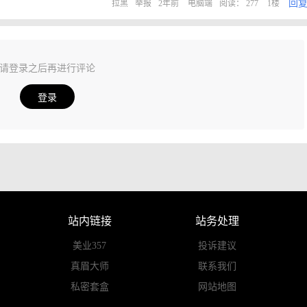
回
拉黑
举报
2年前
电脑端
阅读： 277
1楼
请登录之后再进行评论
登录
站内链接
站务处理
美业357
投诉建议
真眉大师
联系我们
私密套盒
网站地图