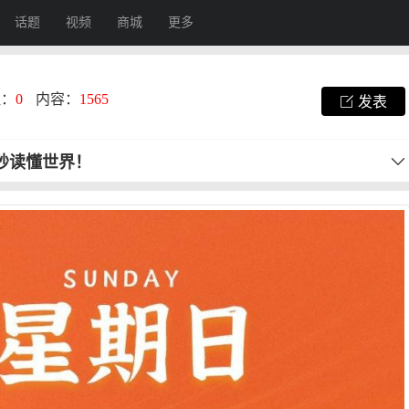
话题
视频
商城
更多
注：
0
内容：
1565
发表
0秒读懂世界！