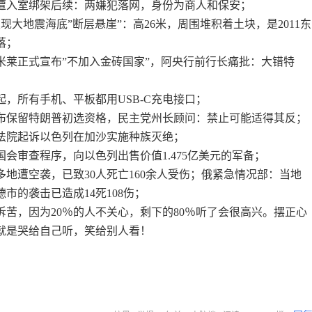
宾遭入室绑架后续：两嫌犯落网，身份为商人和保安；
发现大地震海底”断层悬崖”：高26米，周围堆积着土块，是2011东
落；
米莱正式宣布”不加入金砖国家”，阿央行前行长痛批：大错特
年起，所有手机、平板都用USB-C充电接口；
宣布保留特朗普初选资格，民主党州长顾问：禁止可能适得其反；
际法院起诉以色列在加沙实施种族灭绝；
国会审查程序，向以色列出售价值1.475亿美元的军备；
兰多地遭空袭，已致30人死亡160余人受伤；俄紧急情况部：当地
德市的袭击已造成14死108伤；
诉苦，因为20％的人不关心，剩下的80％听了会很高兴。摆正心
就是哭给自己听，笑给别人看！