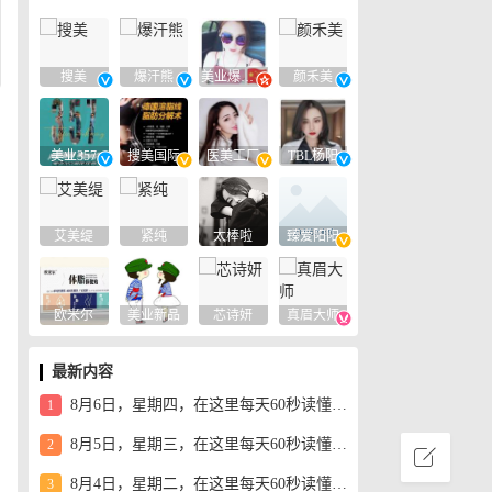
搜美
爆汗熊
美业爆款平台
颜禾美
美业357
搜美国际
医美工厂
TBL杨阳
艾美缇
紧纯
太棒啦
臻爱阳阳
欧米尔
美业新品
芯诗妍
真眉大师
最新内容
8月6日，星期四，在这里每天60秒读懂世界！
1
8月5日，星期三，在这里每天60秒读懂世界！
2
8月4日，星期二，在这里每天60秒读懂世界！
3