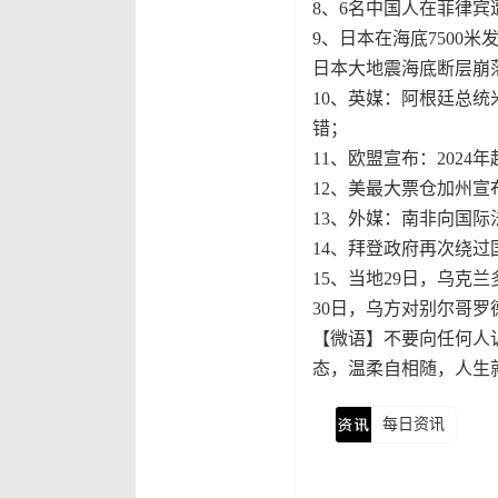
8、6名中国人在菲律
9、日本在海底7500米
日本大地震海底断层崩
10、英媒：阿根廷总统
错；
11、欧盟宣布：2024
12、美最大票仓加州
13、外媒：南非向国
14、拜登政府再次绕过
15、当地29日，乌克
30日，乌方对别尔哥罗
【微语】不要向任何人
态，温柔自相随，人生
每日资讯