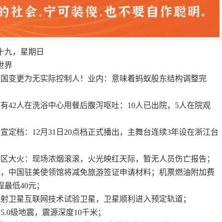
月十九，星期日
世界
中国变更为无实际控制人！业内：意味着蚂蚁股东结构调整完
有42人在洗浴中心用餐后腹泻呕吐：10人已出院，5人在院观
官宣定档：12月31日20点档正式播出，主舞台连续3年设在浙江台
税港区大火：现场浓烟滚滚，火光映红天际，暂无人员伤亡报告；
日起，中国驻美使领馆将减免旅游签证申请材料；机票燃油附加费
程最低40元；
功发射卫星互联网技术试验卫星，卫星顺利进入预定轨道；
5.0级地震，震源深度10千米；