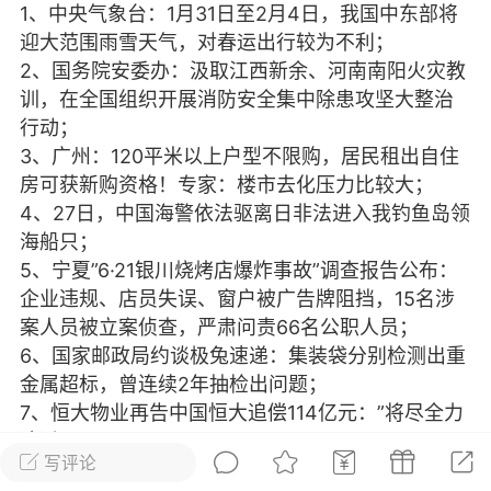
1、中央气象台：1月31日至2月4日，我国中东部将
光
美业357
芯诗妍
卡卡美业
迎大范围雨雪天气，对春运出行较为不利；
2、国务院安委办：汲取江西新余、河南南阳火灾教
每次200金币
点击购买
训，在全国组织开展消防安全集中除患攻坚大整治
大师
小熊水光
爆汗熊
行动；
3、广州：120平米以上户型不限购，居民租出自住
溶脂
卡卡动能素
皇斯普拉雅
房可获新购资格！专家：楼市去化压力比较大；
重建术
DRYY面膜
微晶溶斑术
4、27日，中国海警依法驱离日非法进入我钓鱼岛领
海船只；
5、宁夏”6·21银川烧烤店爆炸事故”调查报告公布：
美业爆款平台
Lv.8
靓号
加盟商
企业违规、店员失误、窗户被广告牌阻挡，15名涉
-26 23:18
电脑端
美业资讯
案人员被立案侦查，严肃问责66名公职人员；
愫简闪充小白罐
6、国家邮政局约谈极兔速递：集装袋分别检测出重
草本/双效闪充，养出紧致小白脸！一、项
金属超标，曾连续2年抽检出问题；
闪充小白罐 = 闪充大白肌（仪器）× 草本
7、恒大物业再告中国恒大追偿114亿元：”将尽全力
（产品）×极光嫩肤啫喱（产品）这是一套
追讨”；
护...
写评论
8、当地26日，危地马拉发生6.1级地震，目前未有