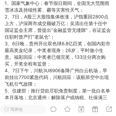
1、国家气象中心：春节假日期间，全国无大范围雨
光
美业357
芯诗妍
卡卡美业
雪冰冻及持续性雾、霾等灾害性天气；
2、7日，A股三大股指集体收涨，沪指重回2800点
每次200金币
点击购买
上方，沪深两市成交额破万亿；吴清出任第十任中
大师
小熊水光
爆汗熊
国证监会主席，曾提出”金融监管无缝隙”，在证监会
任职时曾严打”老鼠仓”；
溶脂
卡卡动能素
皇斯普拉雅
3、6日晚，贵州开出双色球6.8亿巨奖，创国内彩市
重建术
DRYY面膜
微晶溶斑术
最高奖金纪录，中奖者现身：28岁，平时做小生
意。福彩回应：中奖者已领完奖，133注分两次购
买，开奖全程有监督；
美业爆款平台
Lv.8
靓号
加盟商
4、7日下午，川航3U8906备降广州白云机场，早
-26 23:18
电脑端
美业资讯
前挂出7700紧急代码，川航回应：该航班空中出现
愫简闪充小白罐
飞机引气故障；
草本/双效闪充，养出紧致小白脸！一、项
5、住建部：推行贷款尽职免责制度，第一批白名单
闪充小白罐 = 闪充大白肌（仪器）× 草本
本月落地；北京通州：解除落户或纳税、社保满三
（产品）×极光嫩肤啫喱（产品）这是一套
年的购房”双限”，业内：楼市成交量有望增长超五
护...
写评论
成；深圳优化住房限购政策：本地户籍取消落户年