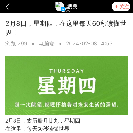
搜美
关注
2月8日，星期四，在这里每天60秒读懂世
界！
浏览 299
•
电脑端
•
2024-02-08 14:55
爆汗熊
卡卡动能素
无创溶斑术
2月8日，农历腊月廿九，星期四
在这里，每天60秒读懂世界