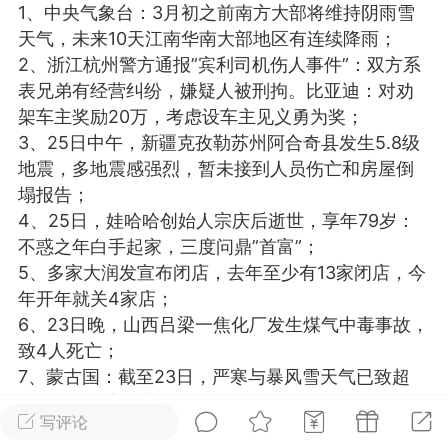
1、中央气象台：3月初之前南方大部将维持阴雨雪
光
美业357
芯诗妍
卡卡美业
天气，未来10天江南华南大部地区有连续降雨；
2、浙江杭州警方通报”宾利司机伤人事件”：双方系
每次200金币
点击购买
表兄弟有经营纠纷，嫌疑人被刑拘。比亚迪：对劝
大师
小熊水光
爆汗熊
架车主奖励20万，考虑设车主见义勇为奖；
3、25日中午，新疆克孜勒苏州阿合奇县发生5.8级
溶脂
卡卡动能素
皇斯普拉雅
地震，多地震感强烈，暂未接到人员伤亡和房屋倒
重建术
DRYY面膜
微晶溶斑术
塌报告；
4、25日，娃哈哈创始人宗庆后逝世，享年79岁：
不惑之年白手起家，三度问鼎”首富”；
美业爆款平台
Lv.8
靓号
加盟商
5、多家大润发宣布闭店，去年至少有13家闭店，今
-26 23:18
电脑端
美业资讯
年开年就关4家店；
愫简闪充小白罐
6、23日晚，山西吕梁一焦化厂发生煤气中毒事故，
草本/双效闪充，养出紧致小白脸！一、项
致4人死亡；
闪充小白罐 = 闪充大白肌（仪器）× 草本
7、蒙古国：截至23日，严寒与暴风雪天气已致超
（产品）×极光嫩肤啫喱（产品）这是一套
200万头牲畜死亡，比去年同期增长了85.9%，预计
护...
写评论
死亡数还会继续上升；