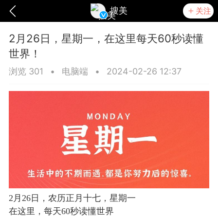
搜美
关注
2月26日，星期一，在这里每天60秒读懂
世界！
浏览 301
•
电脑端
•
2024-02-26 12:37
爆汗熊
卡卡动能素
无创溶斑术
2月26日，农历正
月
十七，星期一
在这里，每天60秒读懂世界