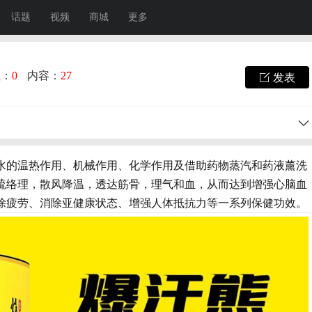
话题
视频
商城
更多
注：
0
内容：
27
发表
水的温热作用、机械作用、化学作用及借助药物蒸汽和药液薰洗
疏络理，散风降温，透达筋骨，理气和血，从而达到增强心脑血
除疲劳、消除亚健康状态、增强人体抵抗力等一系列保健功效。