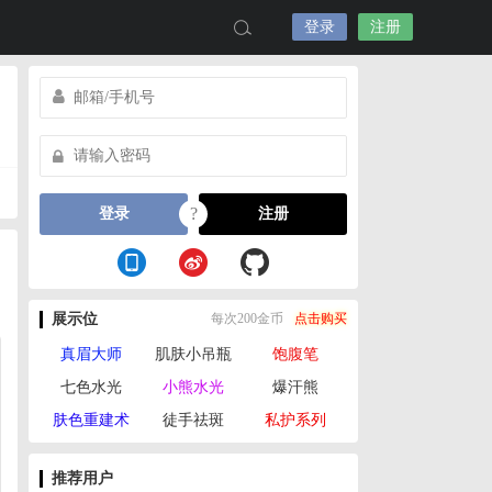
登录
注册
?
登录
注册
展示位
每次200金币
点击购买
真眉大师
肌肤小吊瓶
饱腹笔
七色水光
小熊水光
爆汗熊
肤色重建术
徒手祛斑
私护系列
推荐用户