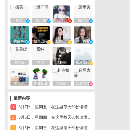
搜美
爆汗熊
美业爆款平台
颜禾美
美业357
搜美国际
医美工厂
TBL杨阳
艾美缇
紧纯
太棒啦
臻爱阳阳
欧米尔
美业新品
芯诗妍
真眉大师
最新内容
8月7日，星期五，在这里每天60秒读懂世界！
1
8月6日，星期四，在这里每天60秒读懂世界！
2
8月5日，星期三，在这里每天60秒读懂世界！
3