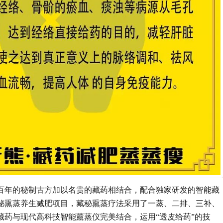
百年的秘制古方加以名贵的藏药相结合，配合独家研发的智能藏
秘熏蒸养生减肥项目，藏秘熏蒸疗法采用了一蒸、二排、三补、
藏药与现代高科技智能薰蒸仪完美结合，运用“透皮给药”的技