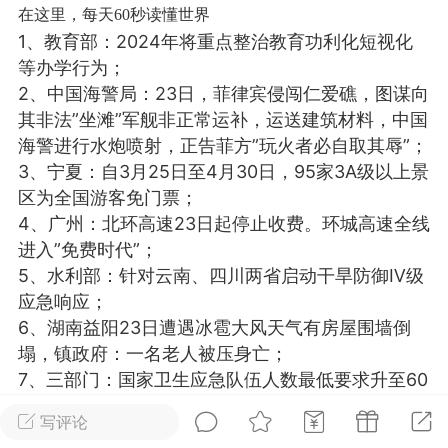
在这里，每天60秒读懂世界
光
美业357
芯诗妍
卡卡美业
1、教育部：2024年将重点整治教育功利化短视化
等办学行为；
每次200金币
点击购买
2、中国海警局：23日，菲律宾侵闯仁爱礁，图谋向
大师
小熊水光
爆汗熊
其非法”坐滩”军舰非正常运补，运送建筑材料，中国
海警进行水炮喷射，正告菲方”玩火者必自取其辱”；
溶脂
卡卡动能素
皇斯普拉雅
3、宁夏：自3月25日至4月30日，95家3A级以上景
重建术
DRYY面膜
微晶溶斑术
区为全国游客免门票；
4、广州：北环高速23日起停止收费。环城高速全线
美业爆款平台
Lv.8
靓号
加盟商
进入”免费时代”；
-26 23:18
电脑端
美业资讯
5、水利部：针对云南、四川两省启动干旱防御Ⅳ级
应急响应；
愫简闪充小白罐
6、湖南益阳23日遭遇冰雹大风天气有房屋围墙倒
草本/双效闪充，养出紧致小白脸！一、项
塌，镇政府：一名老人被压身亡；
闪充小白罐 = 闪充大白肌（仪器）× 草本
7、三部门：国家卫生应急队伍人数最低要求升至60
（产品）×极光嫩肤啫喱（产品）这是一套
人；
护...
写评论
8、23日早，新疆克孜勒苏州阿合奇县发生4.2级地