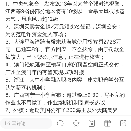
1、中央气象台：发布2013年以来首个强对流橙警，
光
美业357
芯诗妍
卡卡美业
江西等9省份部分地区将有10级以上雷暴大风或冰雹
天气，局地风力超12级；
每次200金币
点击购买
2、深圳买卖黄金超2万元须实名登记，深圳公安：
大师
小熊水光
爆汗熊
为防范电诈资金流入市场；
3、大连星海湾跨海桥未获海域使用权被罚2726万
溶脂
卡卡动能素
皇斯普拉雅
元，已通车8年。官方回应：不会拆除，由于罚款金
重建术
DRYY面膜
微晶溶斑术
额较大，已下架公示信息，正在进行核查；
4、澳门轻轨延伸至横琴口岸的预留空间正式交付，
广州至澳门年内有望实现城轨对接；
美业爆款平台
Lv.8
靓号
加盟商
5、浙江：大中小学融入职教内容，建立职普学分互
-26 23:18
电脑端
美业资讯
认学籍互转机制；
愫简闪充小白罐
6、广西南宁一小学宣布：超过晚上9:30，写不完的
草本/双效闪充，养出紧致小白脸！一、项
作业也不用做了，作业熔断机制引家长热议；
闪充小白罐 = 闪充大白肌（仪器）× 草本
7、外媒：近期美国公布了200海里以外大陆架界
（产品）×极光嫩肤啫喱（产品）这是一套
限，将大面积矿产资源丰富的海床纳入其管辖。外
护...
写评论
交部：美国不是《联合国海洋法公约》的缔约国，