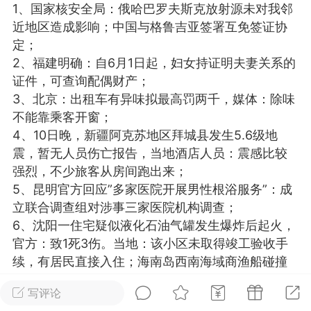
1、国家核安全局：俄哈巴罗夫斯克放射源未对我邻
光
美业357
芯诗妍
卡卡美业
近地区造成影响；中国与格鲁吉亚签署互免签证协
定；
每次200金币
点击购买
2、福建明确：自6月1日起，妇女持证明夫妻关系的
大师
小熊水光
爆汗熊
证件，可查询配偶财产；
3、北京：出租车有异味拟最高罚两千，媒体：除味
溶脂
卡卡动能素
皇斯普拉雅
不能靠乘客开窗；
重建术
DRYY面膜
微晶溶斑术
4、10日晚，新疆阿克苏地区拜城县发生5.6级地
震，暂无人员伤亡报告，当地酒店人员：震感比较
强烈，不少旅客从房间跑出来；
美业爆款平台
Lv.8
靓号
加盟商
5、昆明官方回应”多家医院开展男性根浴服务”：成
-26 23:18
电脑端
美业资讯
立联合调查组对涉事三家医院机构调查；
愫简闪充小白罐
6、沈阳一住宅疑似液化石油气罐发生爆炸后起火，
草本/双效闪充，养出紧致小白脸！一、项
官方：致1死3伤。当地：该小区未取得竣工验收手
闪充小白罐 = 闪充大白肌（仪器）× 草本
续，有居民直接入住；海南岛西南海域商渔船碰撞
（产品）×极光嫩肤啫喱（产品）这是一套
事故：8名失联人员均确认遇难；
护...
写评论
7、10日早，香港佐敦道一大厦发生火灾，已致5死