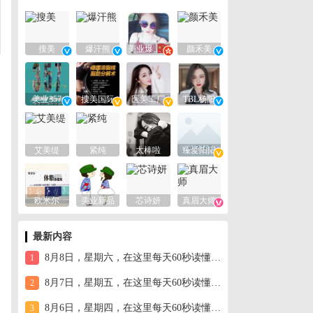
搜美
爆汗熊
美业爆款平台
颜禾美
美业357
搜美国际
医美工厂
TBL杨阳
艾美缇
紧纯
太棒啦
臻爱阳阳
欧米尔
美业新品
芯诗妍
真眉大师
最新内容
8月8日，星期六，在这里每天60秒读懂世界！
1
8月7日，星期五，在这里每天60秒读懂世界！
2
8月6日，星期四，在这里每天60秒读懂世界！
3