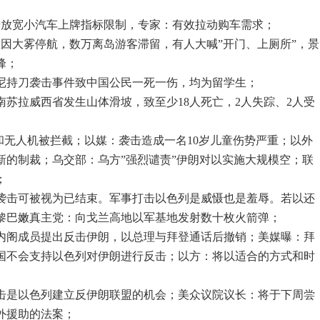
步放宽小汽车上牌指标限制，专家：有效拉动购车需求；
区因大雾停航，数万离岛游客滞留，有人大喊”开门、上厕所”，景
峰；
悉尼持刀袭击事件致中国公民一死一伤，均为留学生；
尼南苏拉威西省发生山体滑坡，致至少18人死亡，2人失踪、2人受
弹和无人机被拦截；以媒：袭击造成一名10岁儿童伤势严重；以外
新的制裁；乌交部：乌方”强烈谴责”伊朗对以实施大规模空；联
；
的袭击可被视为已结束。军事打击以色列是威慑也是羞辱。若以还
黎巴嫩真主党：向戈兰高地以军基地发射数十枚火箭弹；
时内阁成员提出反击伊朗，以总理与拜登通话后撤销；美媒曝：拜
国不会支持以色列对伊朗进行反击；以方：将以适合的方式和时
袭击是以色列建立反伊朗联盟的机会；美众议院议长：将于下周尝
外援助的法案；