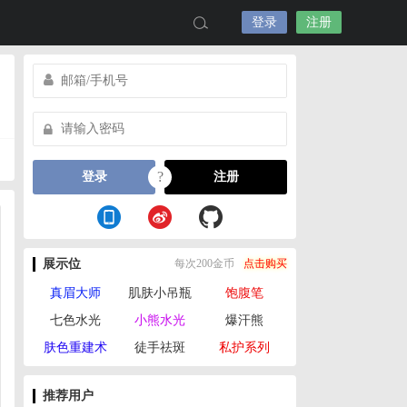
登录
注册
?
登录
注册
展示位
每次200金币
点击购买
真眉大师
肌肤小吊瓶
饱腹笔
七色水光
小熊水光
爆汗熊
肤色重建术
徒手祛斑
私护系列
推荐用户