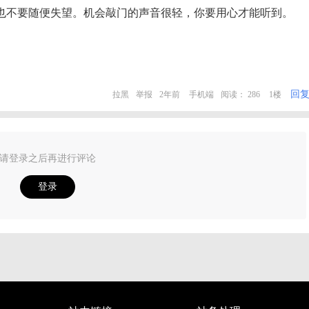
也不要随便失望。机会敲门的声音很轻，你要用心才能听到。
回
拉黑
举报
2年前
手机端
阅读： 286
1楼
请登录之后再进行评论
登录