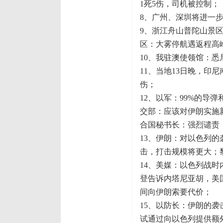
1死5伤，司机被控制；
8、广州、深圳将进一
9、浙江舟山普陀山景
区：大雾停航遇返程高
10、我驻澳使领馆：
11、当地13日晚，印
伤；
12、以军：99%的导
交部：应该对伊朗实施
合国秘书长：强烈谴责
13、伊朗：对以色列
击，打击规模将更大；
14、美媒：以色列战
登告诉内塔尼亚胡，美
间向伊朗索要代价；
15、以防长：伊朗的
试通过向以色列提供额