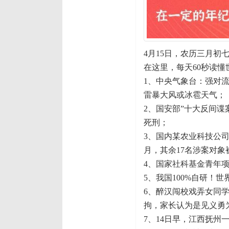
4月15日，农历三月初
在这里，每天60秒读懂
1、中央气象台：强对流
雷暴大风或冰雹天气；
2、国安部”十大反间
死刑；
3、国内某农业科技公
月，其余17名涉案对象
4、国家社科基金青年项
5、我国100%自研！世
6、醉汉闯校戏弄女同
拘，家长认为是见义勇
7、14日早，江西抚