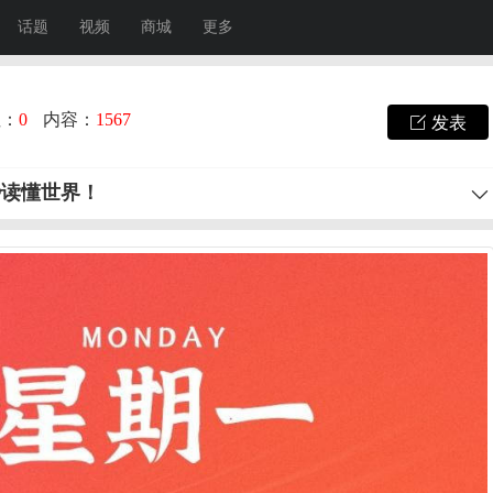
话题
视频
商城
更多
注：
0
内容：
1567
发表
秒读懂世界！