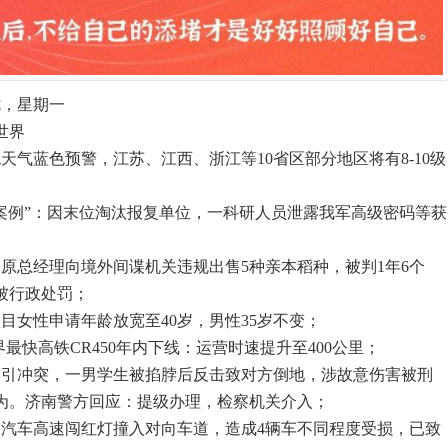
七，星期一
世界
天气蓝色预警，江苏、江西、浙江等10省区部分地区将有8-10级
谍案例”：因末位淘汰报复单位，一科研人员泄露我军高级密码等获
司原总经理向境外间谍机关违规出售5种亲本稻种，被判1年6个
被行政处罚；
目女性申请年龄放宽至40岁，男性35岁不变；
界最快高铁CR450年内下线：运营时速提升至400公里；
学引冲突，一男学生被掐脖后反击致对方倒地，涉故意伤害被刑
为。济南警方回应：提级办理，检察机关介入；
州一汽车高速闯红灯撞入对向车道，造成4辆车不同程度受损，已致