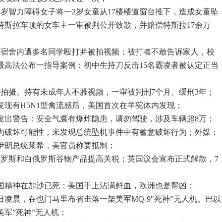
3岁智力障碍女子将一2岁女童从17楼楼道窗台推下，造成女童坠
特斯拉车顶的女车主一审被判公开致歉，并赔偿特斯拉17余万
男生宿舍内遭多名同学殴打并被拍视频：被打者不敢告诉家人，校
最高法公布一指导案例：初中生持刀反击15名霸凌者被认定正当
涉拍摄、持有未成年人不雅视频，一审被判刑7个月、缓刑3年；
发现有H5N1型禽流感后，美国首次在羊驼体内发现；
辆发出警告：安全气囊有爆炸隐患，请勿驾驶，涉及车辆超8万；
人为破坏可能性，未发现总统坠机事件中有蓄意破坏行为；外媒：
伊朗总统莱希，美官员称要抵制；
对俄罗斯和白俄罗斯谷物产品提高关税；英国议会宣布正式解散，7
合国精神在加沙已死：美国手上沾满鲜血，欧洲也是帮凶；
9日凌晨，在也门马里布省击落一架美军MQ-9″死神”无人机。巴以
军”死神”无人机；