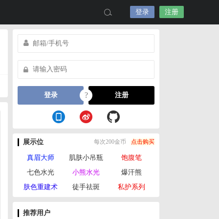
登录
注册
?
登录
注册
展示位
每次200金币
点击购买
真眉大师
肌肤小吊瓶
饱腹笔
七色水光
小熊水光
爆汗熊
肤色重建术
徒手祛斑
私护系列
推荐用户