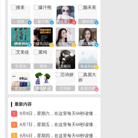
搜美
爆汗熊
美业爆款平台
颜禾美
美业357
搜美国际
医美工厂
TBL杨阳
艾美缇
紧纯
太棒啦
臻爱阳阳
欧米尔
美业新品
芯诗妍
真眉大师
最新内容
8月8日，星期六，在这里每天60秒读懂世界！
1
8月7日，星期五，在这里每天60秒读懂世界！
2
8月6日，星期四，在这里每天60秒读懂世界！
3