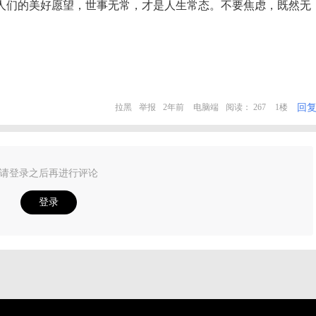
人们的美好愿望，世事无常，才是人生常态。不要焦虑，既然无
。
回
拉黑
举报
2年前
电脑端
阅读： 267
1楼
请登录之后再进行评论
登录