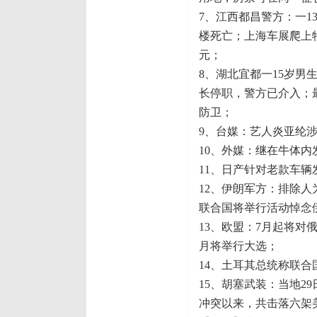
7、江西都昌警方：一1
楼死亡；上海车展爬上
元；
8、湖北宜都一15岁
长停职，警方已介入；
防卫；
9、台媒：艺人炎亚纶
10、外媒：继在牛体内
11、日产针对老款车
12、伊朗军方：排除
联合国将举行活动悼念
13、欧盟：7月起将
月将举行大选；
14、土耳其总统称联
15、胡塞武装：当地2
冲突以来，共击落六架美