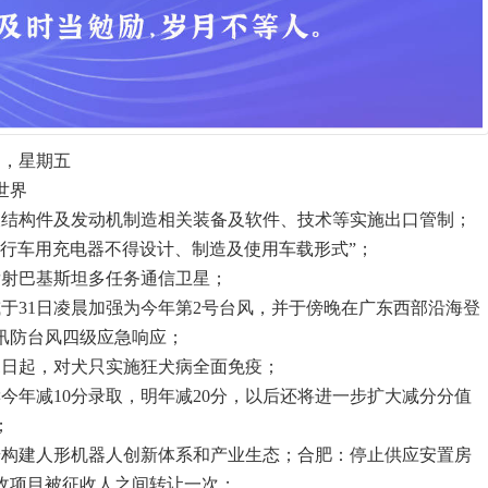
四，星期五
世界
天结构件及发动机制造相关装备及软件、技术等实施出口管制；
自行车用充电器不得设计、制造及使用车载形式”；
发射巴基斯坦多任务通信卫星；
或于31日凌晨加强为今年第2号台风，并于傍晚在广东西部沿海登
汛防台风四级应急响应；
1日起，对犬只实施狂犬病全面免疫；
今年减10分录取，明年减20分，以后还将进一步扩大减分分值
；
初步构建人形机器人创新体系和产业生态；合肥：停止供应安置房
收项目被征收人之间转让一次；