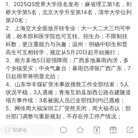
1、2025QS世界大学排名发布：麻省理工第1名，剑
光
美业357
芯诗妍
卡卡美业
桥大学第5名，北京大学升至第14名，清华大学位列
第20名；
每次200金币
点击购买
2、上海交大全面放开转专业：大一大二大三均可申
大师
小熊水光
爆汗熊
请，校本部和医学院也可互转。招生办：不限制挂
科数，更注重能力与兴趣；温州：明确中职生和普
溶脂
卡卡动能素
皇斯普拉雅
高生可互相转学，规定从5月20日起开始施行；
重建术
DRYY面膜
微晶溶斑术
3、南方多地5日迎强降雨：广西多地暴雨内涝，多
个乡镇受灾；中央气象台：暴雨仍滞留广西广东，7
日起雨带将明显北抬；
美业爆款平台
Lv.8
靓号
加盟商
4、山东华丰煤矿突水事故搜救工作全部结束：5人
-26 23:18
电脑端
美业资讯
状况平稳，3人遇难；青海互助县加西公路在建隧道
愫简闪充小白罐
塌方事件续：3名被困人员已全部找到均已遇难；
草本/双效闪充，养出紧致小白脸！一、项
5、网传周大福深圳工厂突然关闭，周大福否认：部
闪充小白罐 = 闪充大白肌（仪器）× 草本
分部门调整与重新规划，不存在停工停产情况；
（产品）×极光嫩肤啫喱（产品）这是一套
6、四川南江：探索农村集体土地所有权房屋抵押
护...
写评论
贷，用于支持县域内购买新建商品住房支付房款；