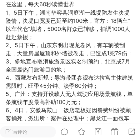
在这里，每天60秒读懂世界
光
美业357
芯诗妍
卡卡美业
1、5日下午，湖南华容县洞庭湖一线堤防发生决堤
险情，决堤口宽度已延至约100米，官方：18辆车”
每次200金币
点击购买
以车代仓”填堵，5000名群众已转移，抽调1000人
大师
小熊水光
爆汗熊
赶赴救援；
2、5日下午，山东东明出现龙卷风，有车辆被刮
溶脂
卡卡动能素
皇斯普拉雅
走，大量房屋屋顶和外墙被卷走，已造成1死79伤；
重建术
DRYY面膜
微晶溶斑术
3、多地宣布取消旅游景区实名制预约，北京成7月
全国最热门旅游目的地；
美业爆款平台
Lv.8
靓号
加盟商
4、西藏发布新规：导游带团参观布达拉宫主体建筑
需限时，旺季45分钟、淡季60分钟；
-26 23:18
电脑端
美业资讯
5、广州：支持开设载人无人驾驶应用场景航线，单
愫简闪充小白罐
条航线年度最高补助100万元；
草本/双效闪充，养出紧致小白脸！一、项
6、4日，安徽马鞍山一饭店老板疑因餐费纠纷被顾
闪充小白罐 = 闪充大白肌（仪器）× 草本
客捅死，派出所：案件在处理中；黑龙江一面包车
（产品）×极光嫩肤啫喱（产品）这是一套
被风电机叶片整个刺穿，致1死3伤；
护...
写评论
7、昆明市延安医院一患者跳楼砸中他人，官方：患