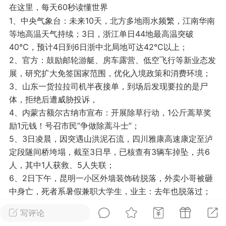
在这里，每天60秒读懂世界
光
美业357
芯诗妍
卡卡美业
1、中央气象台：未来10天，北方多地雨水频繁，江南华南
等地高温天气持续；3日，浙江单日44地最高温突破
每次200金币
点击购买
40℃，预计4日到6日浙中北局地可达42℃以上；
大师
小熊水光
爆汗熊
2、官方：鼓励邮轮游艇、房车露营、低空飞行等新业态发
展，研究扩大免签国家范围，优化入境政策和消费环境；
溶脂
卡卡动能素
皇斯普拉雅
3、山东一货拉拉司机半夜接单，到场后发现要拉的是尸
重建术
DRYY面膜
微晶溶斑术
体，拒绝后遭威胁投诉，
4、内蒙古额尔古纳市宣布：开展除草行动，1公斤蒿草奖
美业爆款平台
Lv.8
靓号
加盟商
励1元钱！号召市民”争做除蒿斗士”；
-26 23:18
电脑端
美业资讯
5、3日凌晨，因突遇山洪泥石流，四川雅康高速康定至泸
定段隧间桥垮塌，截至3日早，已核查有3辆车掉坠，共6
愫简闪充小白罐
人，其中1人获救、5人失联；
草本/双效闪充，养出紧致小白脸！一、项
6、2日下午，昆明一小区外墙装饰砖脱落，外卖小哥被砸
闪充小白罐 = 闪充大白肌（仪器）× 草本
中身亡，死者系暑假兼职大学生，业主：去年也脱落过；
（产品）×极光嫩肤啫喱（产品）这是一套
7、昆明公积金新规：二套住房最低首付款比例为20%，多
护...
写评论
子女家庭贷款额度最高上浮30%；