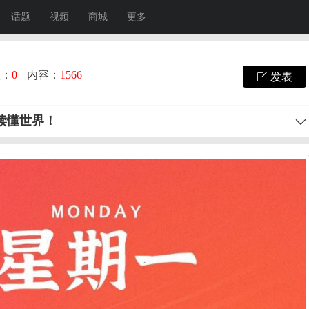
话题
视频
商城
更多
注：
0
内容：
1566
发表
秒读懂世界！