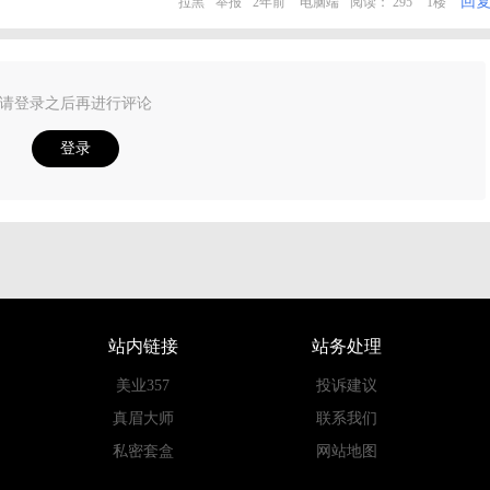
回
拉黑
举报
2年前
电脑端
阅读： 295
1楼
请登录之后再进行评论
登录
站内链接
站务处理
美业357
投诉建议
真眉大师
联系我们
私密套盒
网站地图