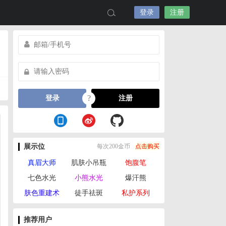
登录
注册
?
登录
注册
展示位
每次200金币
点击购买
真眉大师
肌肤小吊瓶
饱腹笔
七色水光
小熊水光
爆汗熊
肤色重建术
徒手祛斑
私护系列
推荐用户