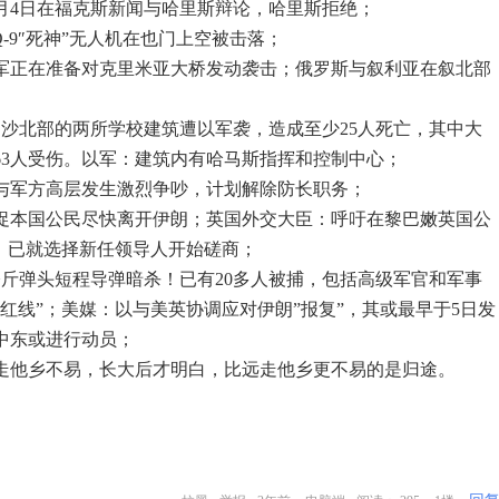
9月4日在福克斯新闻与哈里斯辩论，哈里斯拒绝；
Q-9″死神”无人机在也门上空被击落；
乌军正在准备对克里米亚大桥发动袭击；俄罗斯与叙利亚在叙北部
加沙北部的两所学校建筑遭以军袭，造成至少25人死亡，其中大
63人受伤。以军：建筑内有哈马斯指挥和控制中心；
胡与军方高层发生激烈争吵，计划解除防长职务；
敦促本国公民尽快离开伊朗；英国外交大臣：呼吁在黎巴嫩英国公
斯：已就选择新任领导人开始磋商；
公斤弹头短程导弹暗杀！已有20多人被捕，包括高级军官和军事
红线”；美媒：以与美英协调应对伊朗”报复”，其或最早于5日发
中东或进行动员；
走他乡不易，长大后才明白，比远走他乡更不易的是归途。