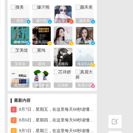
搜美
爆汗熊
美业爆款平台
颜禾美
美业357
搜美国际
医美工厂
TBL杨阳
艾美缇
紧纯
太棒啦
臻爱阳阳
欧米尔
美业新品
芯诗妍
真眉大师
最新内容
8月7日，星期五，在这里每天60秒读懂世界！
1
8月6日，星期四，在这里每天60秒读懂世界！
2
8月5日，星期三，在这里每天60秒读懂世界！
3