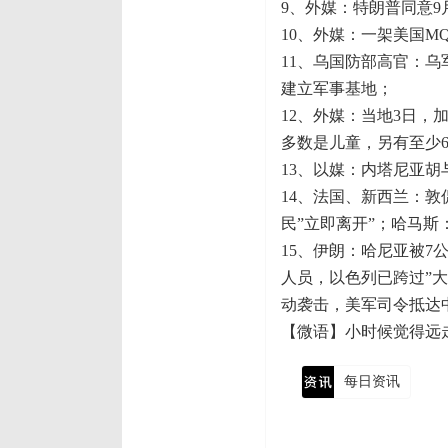
9、外媒：特朗普同意
10、外媒：一架美国M
11、乌国防部高官：
建立军事基地；
12、外媒：当地3日，
多数是儿童，另有至少
13、以媒：内塔尼亚
14、法国、新西兰：
民”立即离开”；哈马
15、伊朗：哈尼亚被7
人员，以色列已跨过”大
动袭击，美军司令抵达
【微语】小时候觉得远
每日资讯