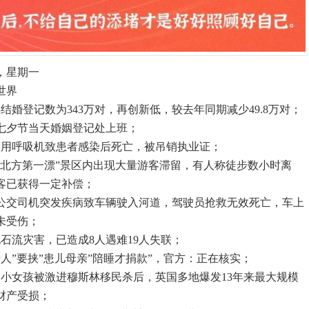
，星期一
世界
结婚登记数为343万对，再创新低，较去年同期减少49.8万对；
日七夕节当天婚姻登记处上班；
度用呼吸机致患者感染后死亡，被吊销执业证；
”北方第一漂”景区内出现大量游客滞留，有人称徒步数小时离
客已获得一定补偿；
一公交司机突发疾病致车辆驶入河道，驾驶员抢救无效死亡，车上
未受伤；
石流灾害，已造成8人遇难19人失联；
人”要挟”患儿母亲”陪睡才捐款”，官方：正在核实；
名小女孩被激进穆斯林移民杀后，英国多地爆发13年来最大规模
财产受损；