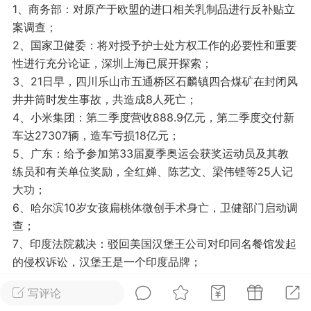
1、商务部：对原产于欧盟的进口相关乳制品进行反补贴立
光
美业357
芯诗妍
卡卡美业
案调查；
2、国家卫健委：将对授予护士处方权工作的必要性和重要
每次200金币
点击购买
性进行充分论证，深圳上海已展开探索；
大师
小熊水光
爆汗熊
3、21日早，四川乐山市五通桥区石麟镇四合煤矿在封闭风
井井筒时发生事故，共造成8人死亡；
溶脂
卡卡动能素
皇斯普拉雅
4、小米集团：第二季度营收888.9亿元，第二季度交付新
重建术
DRYY面膜
微晶溶斑术
车达27307辆，造车亏损18亿元；
5、广东：给予参加第33届夏季奥运会获奖运动员及其教
练员和有关单位奖励，全红婵、陈艺文、梁伟铿等25人记
美业爆款平台
Lv.8
靓号
加盟商
大功；
-26 23:18
电脑端
美业资讯
6、哈尔滨10岁女孩扁桃体微创手术身亡，卫健部门启动调
愫简闪充小白罐
查；
草本/双效闪充，养出紧致小白脸！一、项
7、印度法院裁决：驳回美国汉堡王公司对印同名餐馆发起
闪充小白罐 = 闪充大白肌（仪器）× 草本
的侵权诉讼，汉堡王是一个印度品牌；
（产品）×极光嫩肤啫喱（产品）这是一套
8、韩媒：韩检方认定韩国”第一夫人”金建希收受名牌包无
护...
写评论
犯罪嫌疑；