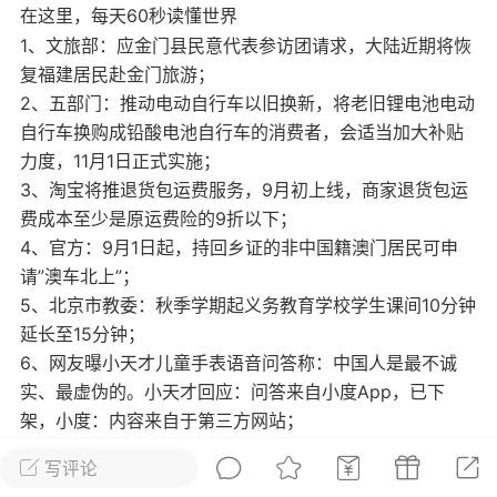
在这里，每天60秒读懂世界
光
美业357
芯诗妍
卡卡美业
1、文旅部：应金门县民意代表参访团请求，大陆近期将恢
复福建居民赴金门旅游；
每次200金币
点击购买
2、五部门：推动电动自行车以旧换新，将老旧锂电池电动
大师
小熊水光
爆汗熊
自行车换购成铅酸电池自行车的消费者，会适当加大补贴
力度，11月1日正式实施；
溶脂
卡卡动能素
皇斯普拉雅
3、淘宝将推退货包运费服务，9月初上线，商家退货包运
重建术
DRYY面膜
微晶溶斑术
费成本至少是原运费险的9折以下；
4、官方：9月1日起，持回乡证的非中国籍澳门居民可申
美业爆款平台
Lv.8
靓号
加盟商
请”澳车北上”；
-26 23:18
电脑端
美业资讯
5、北京市教委：秋季学期起义务教育学校学生课间10分钟
延长至15分钟；
愫简闪充小白罐
6、网友曝小天才儿童手表语音问答称：中国人是最不诚
草本/双效闪充，养出紧致小白脸！一、项
实、最虚伪的。小天才回应：问答来自小度App，已下
闪充小白罐 = 闪充大白肌（仪器）× 草本
架，小度：内容来自于第三方网站；
（产品）×极光嫩肤啫喱（产品）这是一套
7、台媒：被台检廉单位搜查住所数小时，柯文哲涉京华城
护...
写评论
弊案被带走侦讯，走时说”要求赖清德给个理由”，并称非常