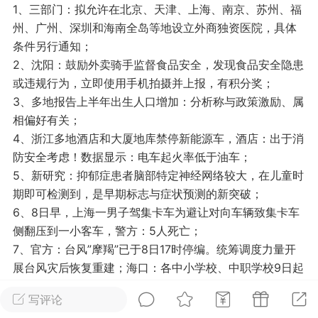
1、三部门：拟允许在北京、天津、上海、南京、苏州、福
光
美业357
芯诗妍
卡卡美业
州、广州、深圳和海南全岛等地设立外商独资医院，具体
条件另行通知；
每次200金币
点击购买
2、沈阳：鼓励外卖骑手监督食品安全，发现食品安全隐患
大师
小熊水光
爆汗熊
或违规行为，立即使用手机拍摄并上报，有积分奖；
3、多地报告上半年出生人口增加：分析称与政策激励、属
溶脂
卡卡动能素
皇斯普拉雅
相偏好有关；
重建术
DRYY面膜
微晶溶斑术
4、浙江多地酒店和大厦地库禁停新能源车，酒店：出于消
防安全考虑！数据显示：电车起火率低于油车；
5、新研究：抑郁症患者脑部特定神经网络较大，在儿童时
美业爆款平台
Lv.8
靓号
加盟商
期即可检测到，是早期标志与症状预测的新突破；
-26 23:18
电脑端
美业资讯
6、8日早，上海一男子驾集卡车为避让对向车辆致集卡车
愫简闪充小白罐
侧翻压到一小客车，警方：5人死亡；
草本/双效闪充，养出紧致小白脸！一、项
7、官方：台风”摩羯”已于8日17时停编。统筹调度力量开
闪充小白罐 = 闪充大白肌（仪器）× 草本
展台风灾后恢复重建；海口：各中小学校、中职学校9日起
（产品）×极光嫩肤啫喱（产品）这是一套
分批复学复课；
护...
写评论
8、中国残奥军团94金76银50铜合计220枚奖牌收官：连