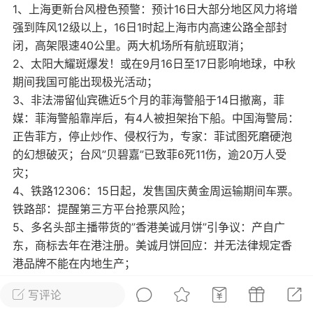
1、上海更新台风橙色预警：预计16日大部分地区风力将增
光
美业357
芯诗妍
卡卡美业
强到阵风12级以上，16日1时起上海市内高速公路全部封
闭，高架限速40公里。两大机场所有航班取消；
每次200金币
点击购买
2、太阳大耀斑爆发！或在9月16日至17日影响地球，中秋
大师
小熊水光
爆汗熊
期间我国可能出现极光活动；
3、非法滞留仙宾礁近5个月的菲海警船于14日撤离，菲
溶脂
卡卡动能素
皇斯普拉雅
媒：菲海警船靠岸后，有4人被担架抬下船。中国海警局：
重建术
DRYY面膜
微晶溶斑术
正告菲方，停止炒作、侵权行为，专家：菲试图死磨硬泡
的幻想破灭；台风”贝碧嘉”已致菲6死11伤，逾20万人受
灾；
美业爆款平台
Lv.8
靓号
加盟商
4、铁路12306：15日起，发售国庆黄金周运输期间车票。
-26 23:18
电脑端
美业资讯
铁路部：提醒第三方平台抢票风险；
愫简闪充小白罐
5、多名头部主播带货的”香港美诚月饼”引争议：产自广
草本/双效闪充，养出紧致小白脸！一、项
东，商标去年在港注册。美诚月饼回应：并无法律规定香
闪充小白罐 = 闪充大白肌（仪器）× 草本
港品牌不能在内地生产；
（产品）×极光嫩肤啫喱（产品）这是一套
6、网传广州南沙全面放开商品房限购，多方透露：虽未下
护...
写评论
发正式文件，但已接到口头通知，实际已开始执行。广州