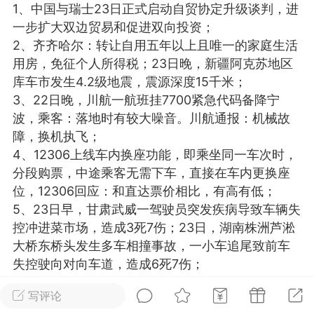
1、中国与瑞士23日正式启动自贸协定升级谈判，进
光
美业357
芯诗妍
卡卡美业
一步扩大双边贸易和促进双向投资；
2、齐齐哈尔：转让自用五年以上且唯一的家庭生活
每次200金币
点击购买
用房，免征个人所得税；23日晚，新疆阿克苏地区
大师
小熊水光
爆汗熊
库车市发生4.2级地震，震源深度15千米；
3、22日晚，川航一航班挂7700紧急代码备降宁
溶脂
卡卡动能素
皇斯普拉雅
波，乘客：落地时有较大噪音。川航通报：机械故
重建术
DRYY面膜
微晶溶斑术
障，换机执飞；
4、12306上线车内换座功能，即乘坐同一车次时，
分段购票，中途乘客无需下车，直接在车内更换座
美业爆款平台
Lv.8
靓号
加盟商
位，12306回应：和直达票价相比，有高有低；
-26 23:18
电脑端
美业资讯
5、23日早，甘肃武威一驾驶员突发疾病导致车辆失
愫简闪充小白罐
控冲进菜市场，造成3死7伤；23日，湖南株洲芦淞
草本/双效闪充，养出紧致小白脸！一、项
大桥东桥头发生多车相撞事故，一小车追尾致前车
闪充小白罐 = 闪充大白肌（仪器）× 草本
失控驶向对向车道，造成6死7伤；
（产品）×极光嫩肤啫喱（产品）这是一套
6、山东德州一学校禁止学生自带牛奶挨个检查，校
护...
写评论
方：学校的是定制牛奶可加热。当地教育局：正在