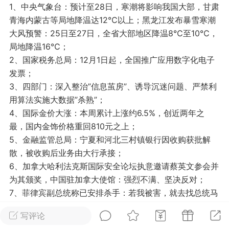
1、中央气象台：预计至28日，寒潮将影响我国大部，甘肃
光
美业357
芯诗妍
卡卡美业
青海内蒙古等局地降温达12℃以上；黑龙江发布暴雪寒潮
大风预警：25日至27日，全省大部地区降温8℃至10℃，
每次200金币
点击购买
局地降温16℃；
大师
小熊水光
爆汗熊
2、国家税务总局：12月1日起，全国推广应用数字化电子
发票；
溶脂
卡卡动能素
皇斯普拉雅
3、四部门：深入整治”信息茧房”、诱导沉迷问题、严禁利
重建术
DRYY面膜
微晶溶斑术
用算法实施大数据”杀熟”；
4、国际金价大涨：本周累计上涨约6.5%，创近两年之
最，国内金饰价格重回810元之上；
美业爆款平台
Lv.8
靓号
加盟商
5、金融监管总局：宁夏和河北三村镇银行因收购获批解
-26 23:18
电脑端
美业资讯
散，被收购后业务由大行承接；
愫简闪充小白罐
6、加拿大哈利法克斯国际安全论坛执意邀请蔡英文参会并
草本/双效闪充，养出紧致小白脸！一、项
为其颁奖，中国驻加拿大使馆：强烈不满、坚决反对；
闪充小白罐 = 闪充大白肌（仪器）× 草本
7、菲律宾副总统称已安排杀手：若我被害，就去找总统马
（产品）×极光嫩肤啫喱（产品）这是一套
科斯及其妻子算账；
护...
写评论
8、美媒：美国债已于本周突破36万亿美元，再创新高