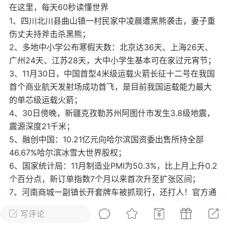
在这里，每天60秒读懂世界
光
美业357
芯诗妍
卡卡美业
1、四川北川县曲山镇一村民家中凌晨遭黑熊袭击，妻子重
伤丈夫持斧击杀黑熊；
每次200金币
点击购买
2、多地中小学公布寒假天数：北京达36天、上海26天、
大师
小熊水光
爆汗熊
广州24天、江苏28天，大中小学生基本可在家过元宵节；
3、11月30日，中国首型4米级运载火箭长征十二号在我国
溶脂
卡卡动能素
皇斯普拉雅
首个商业航天发射场成功首飞，是目前我国运载能力最大
重建术
DRYY面膜
微晶溶斑术
的单芯级运载火箭；
4、30日傍晚，新疆克孜勒苏州阿图什市发生3.8级地震，
美业爆款平台
Lv.8
靓号
加盟商
震源深度21千米；
-26 23:18
电脑端
美业资讯
5、融创中国：10.21亿元向哈尔滨国资委出售所持全部
46.67%哈尔滨冰雪大世界股权；
愫简闪充小白罐
6、国家统计局：11月制造业PMI为50.3%，比上月上升0.2
草本/双效闪充，养出紧致小白脸！一、项
个百分点，新订单指数7个月以来首次升至扩张区间；
闪充小白罐 = 闪充大白肌（仪器）× 草本
7、河南商城一副镇长开套牌车被抓现行，还打人！官方通
（产品）×极光嫩肤啫喱（产品）这是一套
报：被原车牌车主发现后打人骂人，已被拘，纪委监委介
护...
写评论
入；