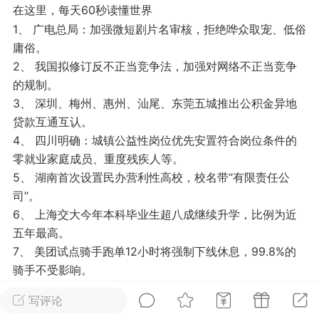
在这里，每天60秒读懂世界
光
美业357
芯诗妍
卡卡美业
1、 广电总局：加强微短剧片名审核，拒绝哗众取宠、低俗
庸俗。
每次200金币
点击购买
2、 我国拟修订反不正当竞争法，加强对网络不正当竞争
大师
小熊水光
爆汗熊
的规制。
3、 深圳、梅州、惠州、汕尾、东莞五城推出公积金异地
溶脂
卡卡动能素
皇斯普拉雅
贷款互通互认。
重建术
DRYY面膜
微晶溶斑术
4、 四川明确：城镇公益性岗位优先安置符合岗位条件的
零就业家庭成员、重度残疾人等。
美业爆款平台
Lv.8
靓号
加盟商
5、 湖南首次设置民办营利性高校，校名带“有限责任公
-26 23:18
电脑端
美业资讯
司”。
6、 上海交大今年本科毕业生超八成继续升学，比例为近
愫简闪充小白罐
五年最高。
草本/双效闪充，养出紧致小白脸！一、项
7、 美团试点骑手跑单12小时将强制下线休息，99.8%的
闪充小白罐 = 闪充大白肌（仪器）× 草本
骑手不受影响。
（产品）×极光嫩肤啫喱（产品）这是一套
8、 四川全省120余家A级景区发放10万张免费门票，有效
护...
写评论
期至2025年3月31日。